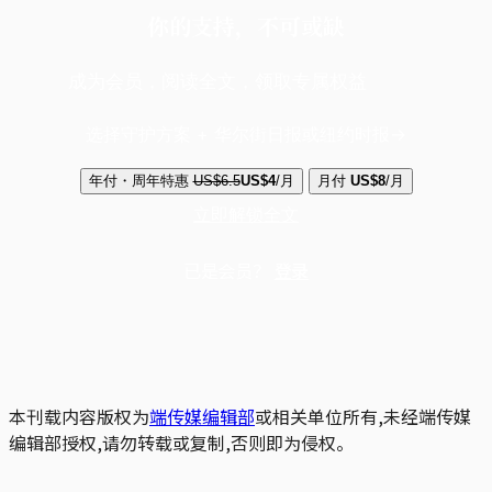
你的支持，不可或缺
成为会员，阅读全文，领取专属权益
选择守护方案 + 华尔街日报或纽约时报
年付・周年特惠
US$6.5
US$4
/月
月付
US$8
/月
立即解锁全文
已是会员？
登录
本刊载内容版权为
端传媒编辑部
或相关单位所有,未经端传媒
编辑部授权,请勿转载或复制,否则即为侵权。