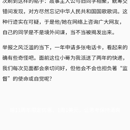
次刷到这样的帖子：故事主人公与旧同学相聚，觥筹交
错间发现，对方尽然忘记中华人民共和国国歌歌词。这
种行迹实在可疑，于是他/她在网络上咨询广大网友，
自己的同学是不是境外间谍，当不当被揭发出来。
举报之风泛滥的当下，一年申请多张电话卡，看起来的
确有些奇怪吧。面前这位小哥为我派送了两年的快递，
我们每次见面都会亲切问好，但他会不会也担负著“监
督”的使命或自觉呢？
端11周年限定优惠，1周1美元，让思考保持清爽