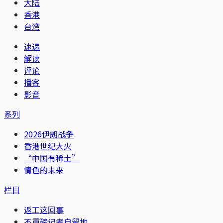
大陆
香港
台湾
速递
解读
评论
播客
影音
系列
2026伊朗战争
香港世纪大火
“中国有稀土”
情色的未来
栏目
返工这回事
不重磅记者自留地