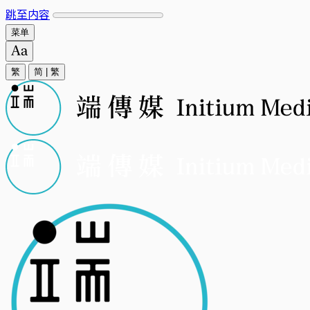
跳至内容
菜单
繁
简
|
繁