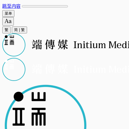
跳至内容
菜单
繁
简
|
繁