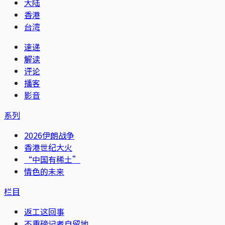
大陆
香港
台湾
速递
解读
评论
播客
影音
系列
2026伊朗战争
香港世纪大火
“中国有稀土”
情色的未来
栏目
返工这回事
不重磅记者自留地