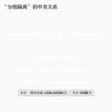
“分级隔离”的中美关系
端11周年限定优惠，1周1美元，让思考保持清爽
你的支持，不可或缺
成为会员，阅读全文，领取专属权益
选择守护方案 + 华尔街日报或纽约时报
年付・周年特惠
US$6.5
US$4
/月
月付
US$8
/月
立即解锁全文