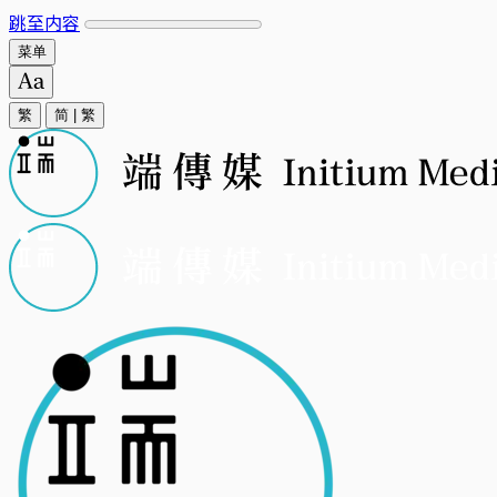
跳至内容
菜单
繁
简
|
繁