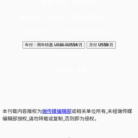
你的支持，不可或缺
成为会员，阅读全文，领取专属权益
选择守护方案 + 华尔街日报或纽约时报
年付・周年特惠
US$6.5
US$4
/月
月付
US$8
/月
立即解锁全文
已是会员？
登录
本刊载内容版权为
端传媒编辑部
或相关单位所有,未经端传媒
编辑部授权,请勿转载或复制,否则即为侵权。