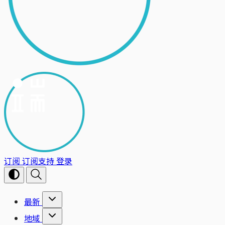
订阅
订阅支持
登录
最新
地域