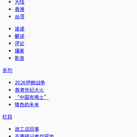
大陆
香港
台湾
速递
解读
评论
播客
影音
系列
2026伊朗战争
香港世纪大火
“中国有稀土”
情色的未来
栏目
返工这回事
不重磅记者自留地