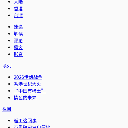
大陆
香港
台湾
速递
解读
评论
播客
影音
系列
2026伊朗战争
香港世纪大火
“中国有稀土”
情色的未来
栏目
返工这回事
不重磅记者自留地