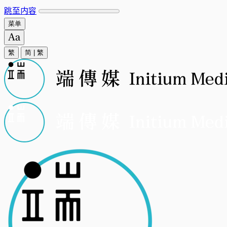
跳至内容
菜单
繁
简
|
繁