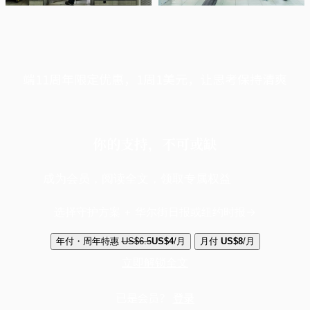
端11周年限定优惠，1周1美元，让思考保持清爽
你的支持，不可或缺
成为会员，阅读全文，领取专属权益
选择守护方案 + 华尔街日报或纽约时报
年付・周年特惠
US$6.5
US$4
/月
月付
US$8
/月
立即解锁全文
已是会员？
登录