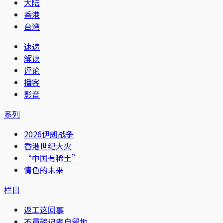
大陆
香港
台湾
速递
解读
评论
播客
影音
系列
2026伊朗战争
香港世纪大火
“中国有稀土”
情色的未来
栏目
返工这回事
不重磅记者自留地