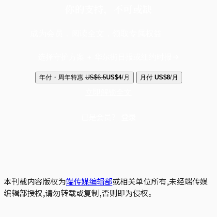
你的支持，不可或缺
成为会员，阅读全文，领取专属权益
选择守护方案 + 华尔街日报或纽约时报
年付・周年特惠
US$6.5
US$4
/月
月付
US$8
/月
立即解锁全文
已是会员？
登录
本刊载内容版权为
端传媒编辑部
或相关单位所有,未经端传媒
编辑部授权,请勿转载或复制,否则即为侵权。