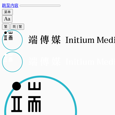
跳至内容
菜单
繁
简
|
繁