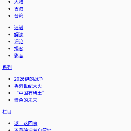
大陆
香港
台湾
速递
解读
评论
播客
影音
系列
2026伊朗战争
香港世纪大火
“中国有稀土”
情色的未来
栏目
返工这回事
不重磅记者自留地