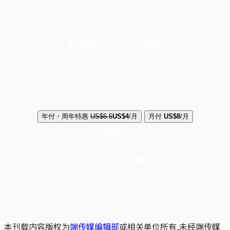
你的支持，不可或缺
成为会员，阅读全文，领取专属权益
选择守护方案 + 华尔街日报或纽约时报
年付・周年特惠
US$6.5
US$4
/月
月付
US$8
/月
立即解锁全文
已是会员？
登录
本刊载内容版权为
端传媒编辑部
或相关单位所有,未经端传媒