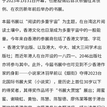
于2023年1月31日开幕，也是疫情后首次依循往常惯
例、在农历新年前后举办的书展。
本届书展以“阅读的多重宇宙”为主题，在台湾这片阅
读土壤中，香港文化也日渐成为多重宇宙中的一股能
量。今年来自香港的参展商包括了香港文学馆、字花
· 香港文学出版、以及港大、中大、城大三间学术出
版社；而近年港人在台开设的一八四一、2046出版社
亦将参与其中。此外，今届书展中也可见到不少香港作
家的身影——小说家沐羽早前以《烟街》夺得2023台
北国际书展大奖（小说奖），是历史上首位30岁以下
的得奖者，其得奖作品将于“书展大赏馆”展出；周蜜
蜜、谢晓虹、黄怡、陈慧、陈智德、廖伟棠等居于港台