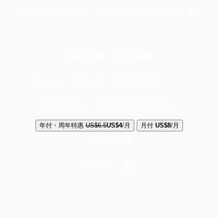
端11周年限定优惠，1周1美元，让思考保持清爽
你的支持，不可或缺
成为会员，阅读全文，领取专属权益
选择守护方案 + 华尔街日报或纽约时报
年付・周年特惠
US$6.5
US$4
/月
月付
US$8
/月
立即解锁全文
已是会员？
登录