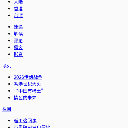
大陆
香港
台湾
速递
解读
评论
播客
影音
系列
2026伊朗战争
香港世纪大火
“中国有稀土”
情色的未来
栏目
返工这回事
不重磅记者自留地