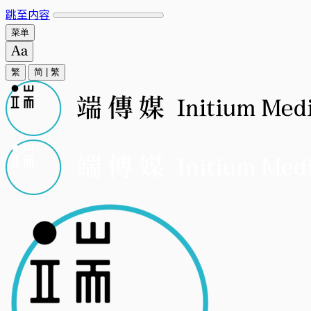
跳至内容
菜单
繁
简
|
繁