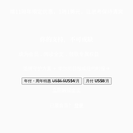
端11周年限定优惠，1周1美元，让思考保持清爽
你的支持，不可或缺
成为会员，阅读全文，领取专属权益
选择守护方案 + 华尔街日报或纽约时报
年付・周年特惠
US$6.5
US$4
/月
月付
US$8
/月
立即解锁全文
已是会员？
登录