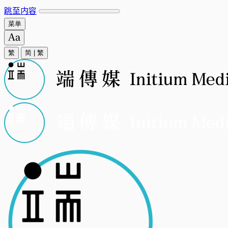
跳至内容
菜单
繁
简
|
繁