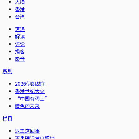
大陆
香港
台湾
速递
解读
评论
播客
影音
系列
2026伊朗战争
香港世纪大火
“中国有稀土”
情色的未来
栏目
返工这回事
不重磅记者自留地