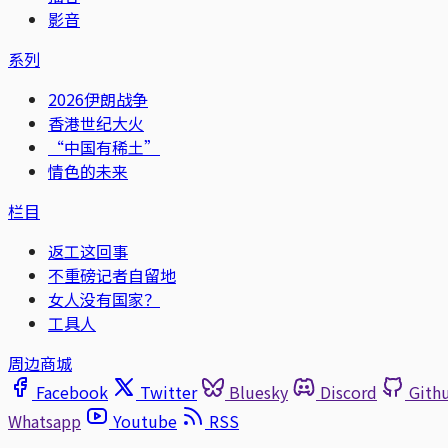
影音
系列
2026伊朗战争
香港世纪大火
“中国有稀土”
情色的未来
栏目
返工这回事
不重磅记者自留地
女人没有国家？
工具人
周边商城
Facebook
Twitter
Bluesky
Discord
Gith
Whatsapp
Youtube
RSS