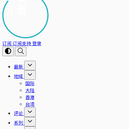
订阅
订阅支持
登录
最新
地域
国际
大陆
香港
台湾
评论
系列