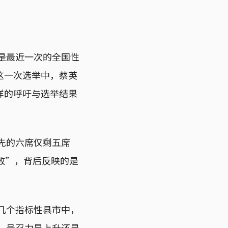
也是最近一次的全国性
这一次选举中，蔡英
样的呼吁与选举结果
先的六席仅剩五席
败”，背后反映的是
？
和几个指标性县市中，
人，号召力是上升还是