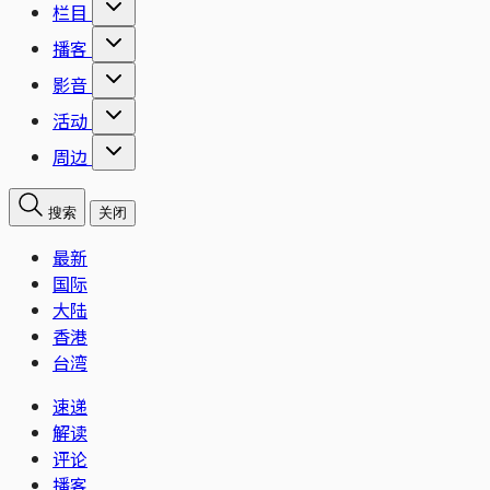
栏目
播客
影音
活动
周边
搜索
关闭
最新
国际
大陆
香港
台湾
速递
解读
评论
播客