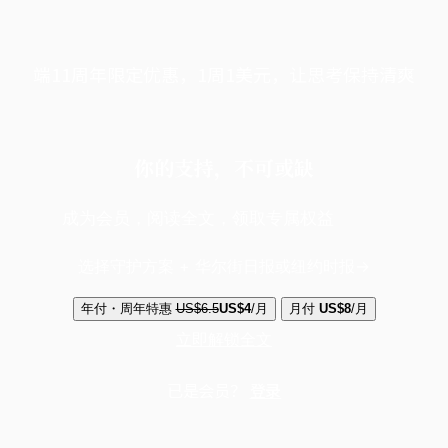
端11周年限定优惠，1周1美元，让思考保持清爽
你的支持，不可或缺
成为会员，阅读全文，领取专属权益
选择守护方案 + 华尔街日报或纽约时报
年付・周年特惠
US$6.5
US$4
/月
月付
US$8
/月
立即解锁全文
已是会员？
登录