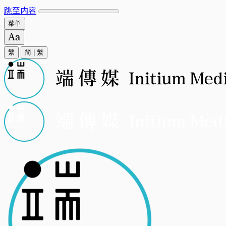
跳至内容
菜单
繁
简
|
繁