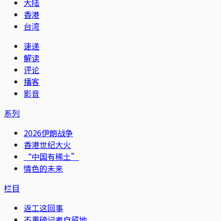
大陆
香港
台湾
速递
解读
评论
播客
影音
系列
2026伊朗战争
香港世纪大火
“中国有稀土”
情色的未来
栏目
返工这回事
不重磅记者自留地