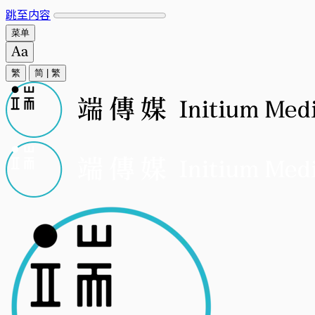
跳至内容
菜单
繁
简
|
繁