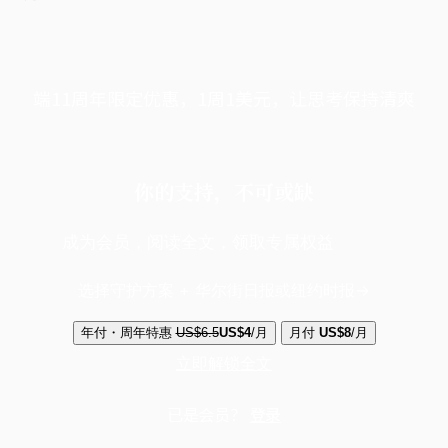
端11周年限定优惠，1周1美元，让思考保持清爽
你的支持，不可或缺
成为会员，阅读全文，领取专属权益
选择守护方案 + 华尔街日报或纽约时报
年付・周年特惠
US$6.5
US$4
/月
月付
US$8
/月
立即解锁全文
已是会员？
登录