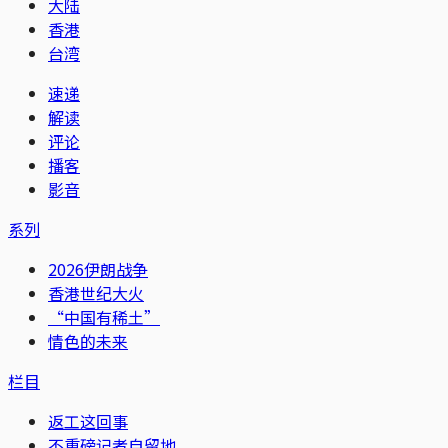
大陆
香港
台湾
速递
解读
评论
播客
影音
系列
2026伊朗战争
香港世纪大火
“中国有稀土”
情色的未来
栏目
返工这回事
不重磅记者自留地