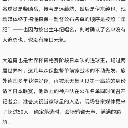
名球员是柴崎岳，接著是远藤航、然后是伊东纯也，现
场媒体终于搞懂森保一监督公布名单的顺序是按照“年
纪”——也因为按出生年纪唱名，刹时确认了名单没有
大迫勇也，也没有原口元気。
大迫勇也是世界杯资格赛阶段日本队的进球王，踢过两
届世界杯，这几年森保监督单前锋战术的不动先发，旅
外德国多年获得好评，再被乐天集团以第一高薪的身份
请回日本联赛，他效力的神户队在公布名单同时间召开
记者会，准备庆祝当家球星的入选，现场各家媒体更来
了超过50人，确定落选时，会场鸦雀无声、满满的尴
尬。