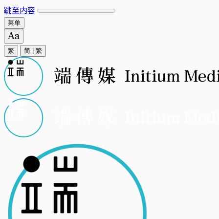
跳至内容
菜单
繁
简
|
繁