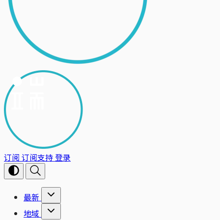
订阅
订阅支持
登录
最新
地域