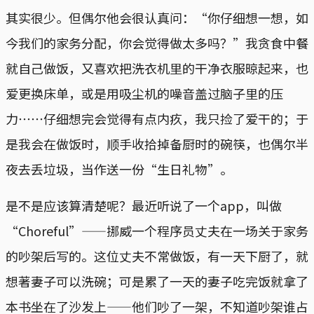
其实很少。但偶尔他会很认真问：“你仔细想一想，如
今我们的家务分配，你会觉得做太多吗？”我贪食中餐
就自己做饭，又喜欢把洗衣机里的干净衣服晾起来，也
爱更换床单，或是用吸尘机的噪音盖过脑子里的压
力⋯⋯仔细想完会觉得有点内疚，我只捡了爱干的；于
是我会在做饭时，顺手收拾掉备厨时的碗筷，也偶尔半
夜去丢垃圾，当作送一份“生日礼物”。
是不是应该算清楚呢？最近听说了一个app，叫做
“Choreful”——挪威一个程序员丈夫在一场关于家务
的吵架后写的。这位丈夫不常做饭，有一天下厨了，就
想著妻子可以洗碗；可是累了一天的妻子吃完饭就拿了
本书坐在了沙发上——他们吵了一架，不知道吵架谁占