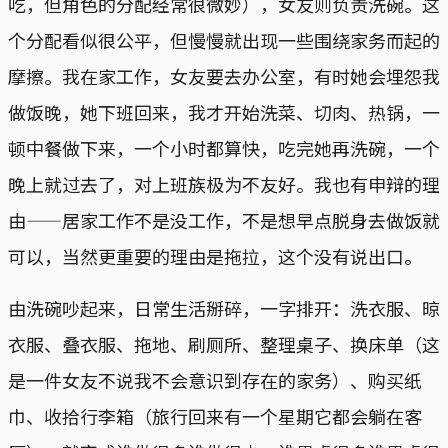
吃，但角色的分配经常很微妙），女友则负责洗碗。这
个分配看似很公平，但慢慢就出现一些围绕家务而起的
摩擦。我在家工作，女友要去办公室，有时她会埋怨我
做饭晚，她下班回来，我才开始洗菜、切肉、热锅，一
顿中餐做下来，一个小时都算快，吃完她再洗碗，一个
晚上就过去了，对上班族极为不友好。我也有申辩的理
由——居家工作不是没工作，不是想早点脱身去做饭就
可以，当然更重要的理由是拖拉，这个没有说出口。
由洗碗吵起来，日常生活掰碎，一字排开：洗衣服、晾
衣服、叠衣服、拖地、刷厕所、整理桌子、换床单（这
是一件女友不说我不会意识到存在的家务）、购买纸
巾、收拾行李箱（旅行回来有一个星期它都会躺在客