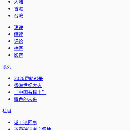
大陆
香港
台湾
速递
解读
评论
播客
影音
系列
2026伊朗战争
香港世纪大火
“中国有稀土”
情色的未来
栏目
返工这回事
不重磅记者自留地