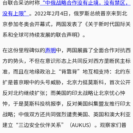
台联合采访时称
“中俄战略合作没有止境，没有禁区，
没有上限”
。2022年2月4日，俄罗斯总统普京来到北
京参加冬奥会开幕式，两国发表了《关于新时代国际关
系和全球可持续发展的联合声明》。
在这份里程碑似的
声明
中，两国展露了全面合作对抗西
方的势头，不但在意识形态上共同反对西方垄断民主标
准，而且在地缘政治上“背靠背”地互相支持：北约东
扩是普京眼中的头号威胁，北京力挺莫斯科，首次公开
反对北约继续扩张；而美国的印太战略让北京忧心忡
忡，于是莫斯科投桃报李，反对美国纠集盟友推行印太
战略；中俄双方还共同强烈谴责美国、英国和澳大利亚
建立“三边安全伙伴关系”（AUKUS）。观察家们普