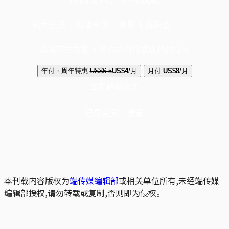
成为会员，阅读全文，领取专属权益
选择守护方案 + 华尔街日报或纽约时报
年付・周年特惠
US$6.5
US$4
/月
月付
US$8
/月
立即解锁全文
已是会员？
登录
本刊载内容版权为
端传媒编辑部
或相关单位所有,未经端传媒
编辑部授权,请勿转载或复制,否则即为侵权。