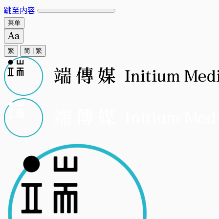
跳至内容
菜单
繁
简
|
繁