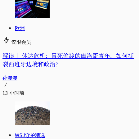
欧洲
仅限会员
解读｜
休达危机：冒死偷渡的摩洛哥青年，如何撕
裂西班牙边境和政治？
孙漫漫
13 小时前
WSJ守护精选