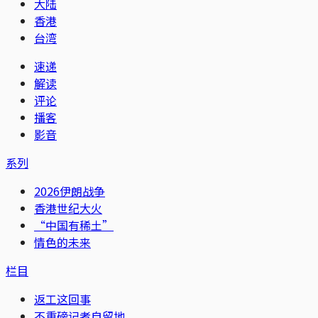
大陆
香港
台湾
速递
解读
评论
播客
影音
系列
2026伊朗战争
香港世纪大火
“中国有稀土”
情色的未来
栏目
返工这回事
不重磅记者自留地