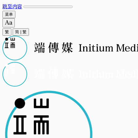
跳至内容
菜单
繁
简
|
繁