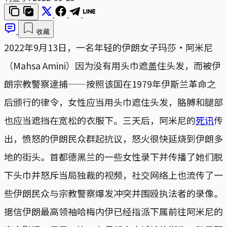
收藏
2022年9月13日，一名年轻的伊朗女子玛莎·阿米尼
（Mahsa Amini）因为没有用头巾遮盖住头发，而被伊
朗宗教警察逮捕——按照该国在1979年伊斯兰革命之
后颁行的律令，女性应当用头巾遮住头发，胳膊和腿部
也应当遮挡在宽松的衣服下。三天后，阿米尼的
死讯
传
出，愤怒的伊朗民众群起抗议，怒火很快延烧到伊朗多
地的街头。首都德黑兰的一些女性录下并传播了她们脱
下头巾并怒斥当局独裁的视频，社交网络上也流传了一
些伊朗民众与宗教警察爆发冲突并围殴执法者的录像。
据信伊朗最高领袖哈梅内伊已经指派下属前往阿米尼的