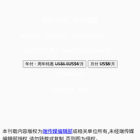
你的支持，不可或缺
成为会员，阅读全文，领取专属权益
选择守护方案 + 华尔街日报或纽约时报
年付・周年特惠
US$6.5
US$4
/月
月付
US$8
/月
立即解锁全文
已是会员？
登录
本刊载内容版权为
端传媒编辑部
或相关单位所有,未经端传媒
编辑部授权,请勿转载或复制,否则即为侵权。