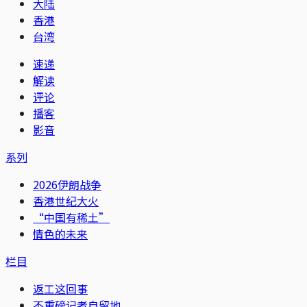
大陆
香港
台湾
速递
解读
评论
播客
影音
系列
2026伊朗战争
香港世纪大火
“中国有稀土”
情色的未来
栏目
返工这回事
不重磅记者自留地