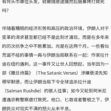
有将头巾罩住头发，就被随意逮捕然后施暴拷打致死
吗？
伴随着糟糕的经济形势和高压的政治环境，伊朗人对于
变革的渴求甚至都已经不是此刻才涌现，而是在多年来
的历次抗争之中不断累加。光是在这两个月，一些看似
荒诞不经的事情一再与伊朗当局联系在一起：作家拉什
迪在纽约遇刺，这一事件又让世人回想起，当年因为一
部《撒旦诗篇》（The Satanic Verses）涉嫌亵渎先知
穆罕默德，而让伊朗当局下令全球追杀拉什迪
（Salman Rushdie）的骇人往事；如今又轮到阿米尼
遭遇宗教警察虐打致死。枪口、匕首或者警棍之下，伊
朗民众对现实不满的怒火从未平息。