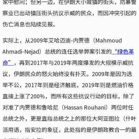
家中慰问；但另一边，在伊朗大小城镇的街头，防暴警
察业已出动镇压街头抗议示威的民众，而因冲突引起的
伤亡消息也陆续见报。
实际上，从2009年艾哈迈迪-内贾德（Mahmoud
Ahmadi-Nejad）总统的连任选举弊案引发的
“绿色革
命”
，再到2017年与2019年两度爆发的大规模示威抗
议，伊朗民众的怒火始终没有扑灭。2009年是因为选
举不公，2017年则是经济触底，2019年则是燃油价格
直接上涨了200%，而所有这些抗议行动的目标，除了
对准了内贾德和鲁哈尼（Hassan Rouhani）两位时任
总统之外，更是直指总统之上的那位大阿亚图拉（什叶
派用语，指安拉的象征，此处指的是伊朗政教合一的最