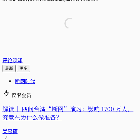
评论须知
最新
更多
断网时代
仅限会员
解读｜
四问台湾“断网”演习：影响 1700 万人，
究竟在为什么做准备？
吴思薇