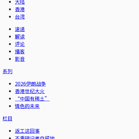
大陆
香港
台湾
速递
解读
评论
播客
影音
系列
2026伊朗战争
香港世纪大火
“中国有稀土”
情色的未来
栏目
返工这回事
不重磅记者自留地