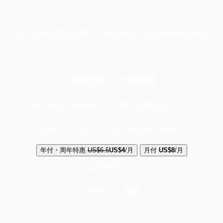
端11周年限定优惠，1周1美元，让思考保持清爽
你的支持，不可或缺
成为会员，阅读全文，领取专属权益
选择守护方案 + 华尔街日报或纽约时报
年付・周年特惠
US$6.5
US$4
/月
月付
US$8
/月
立即解锁全文
已是会员？
登录