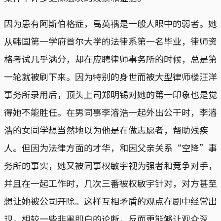
因为患有阿斯伯格症，禹英禑是一般人眼中的弱者。她
从韩国第一学府首尔大学的法律系第一名毕业，律师资
格考试几乎满分，却在应聘律师事务所的时候，总是第
一轮就被刷下来。因为特别的身世而被大型律师楼汪洋
事务所录用后，顶头上司郑明锡对她的第一印象也是觉
得她不能胜任。在男同事李濬浩一起外出公干时，李濬
浩的女同学想当然地以为他是在做志愿者，帮助残疾
人。但因为法律方面的才华，和因父亲关系“空降”事
务所的事实，她又被同事权敏宇视为强者和竞争对手，
并且在一起工作时，几次三番被权敏宇针对，对方甚至
想让她被公司开除。这样互相矛盾的观点在剧中经常出
现，相较一些非黑即白的论断，反而更能够让观众深