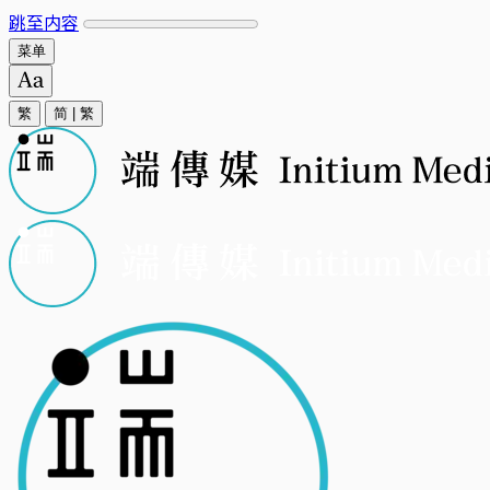
跳至内容
菜单
繁
简
|
繁