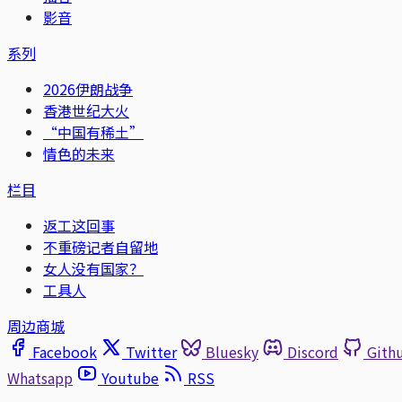
影音
系列
2026伊朗战争
香港世纪大火
“中国有稀土”
情色的未来
栏目
返工这回事
不重磅记者自留地
女人没有国家？
工具人
周边商城
Facebook
Twitter
Bluesky
Discord
Gith
Whatsapp
Youtube
RSS