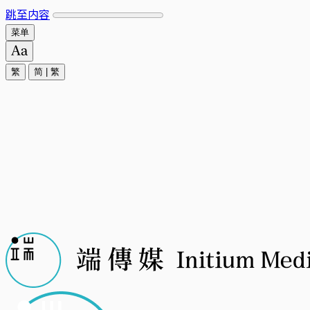
跳至内容
菜单
繁
简
|
繁