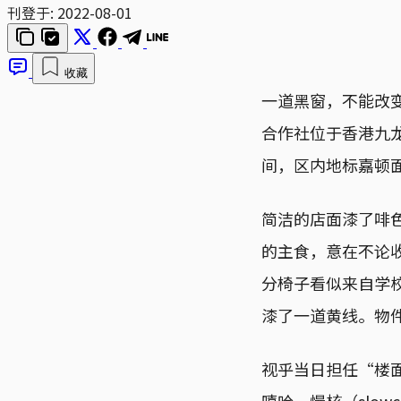
刊登于:
2022-08-01
收藏
一道黑窗，不能改
合作社位于香港九
间，区内地标嘉顿
简洁的店面漆了啡
的主食，意在不论
分椅子看似来自学
漆了一道黄线。物
视乎当日担任“楼
嘻哈、慢核（slo