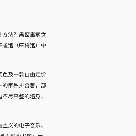
种方法？黑窗里素食
麻雀馆（麻将馆）中
菜色及一款自由定价
一的家私拼合著，部
边不尽平整的墙身，
约主义的电子音乐、
更换主题的书架：六