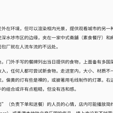
变外在环境，但可以渲染框内光景，提供观看城市的另一
龙深水埗市区的边缘，夹在一家中式斋舖（素食餐厅）和
面包厂就在人流车流的不远处。
色，门外手写的餐牌列出当日提供的食物，上面备有多国
收入，任何人都可尝试新食物。走进室内，大小、材质不
校。偏黄的灯有些是裸的，或披著用毛线制作的灯罩。右
件的组合或许有点粗糙，但没有违和感。
面”（负责下单和送餐）的人员的心情，店内可能播放简
wcore） 或香港本地独立音乐圈的作品。墙上亦设有不时