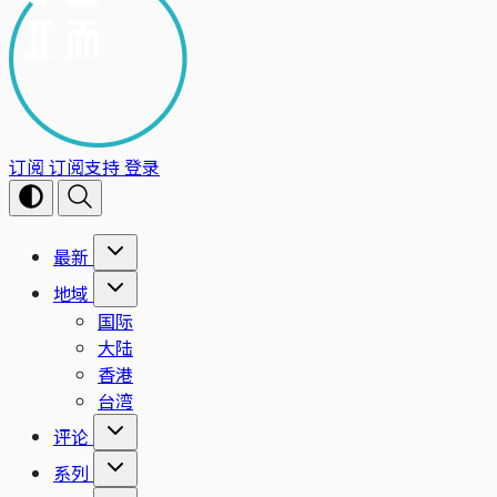
订阅
订阅支持
登录
最新
地域
国际
大陆
香港
台湾
评论
系列