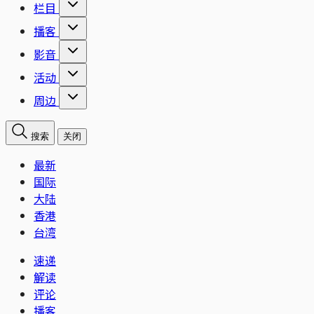
栏目
播客
影音
活动
周边
搜索
关闭
最新
国际
大陆
香港
台湾
速递
解读
评论
播客