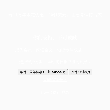
端11周年限定优惠，1周1美元，让思考保持清爽
你的支持，不可或缺
成为会员，阅读全文，领取专属权益
选择守护方案 + 华尔街日报或纽约时报
年付・周年特惠
US$6.5
US$4
/月
月付
US$8
/月
立即解锁全文
已是会员？
登录