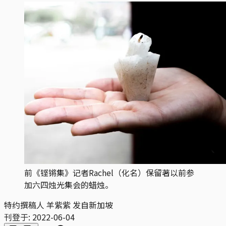
前《铿锵集》记者Rachel（化名）保留著以前参
加六四烛光集会的蜡烛。
特约撰稿人 羊紫紫 发自新加坡
刊登于:
2022-06-04