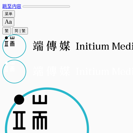
跳至内容
菜单
繁
简
|
繁