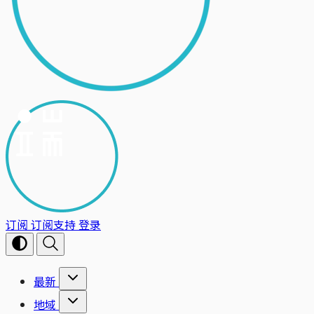
订阅
订阅支持
登录
最新
地域