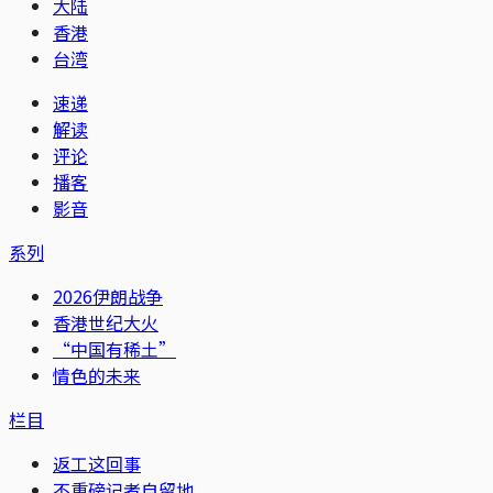
大陆
香港
台湾
速递
解读
评论
播客
影音
系列
2026伊朗战争
香港世纪大火
“中国有稀土”
情色的未来
栏目
返工这回事
不重磅记者自留地