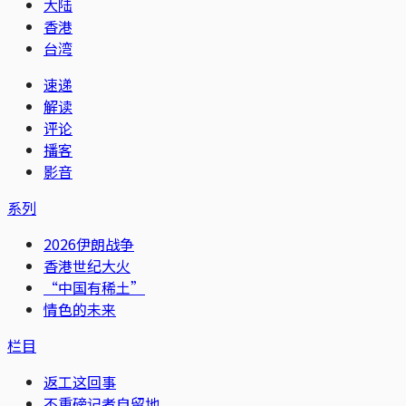
大陆
香港
台湾
速递
解读
评论
播客
影音
系列
2026伊朗战争
香港世纪大火
“中国有稀土”
情色的未来
栏目
返工这回事
不重磅记者自留地