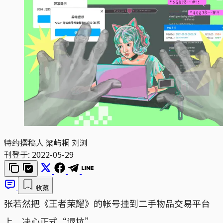
特约撰稿人 梁屿桐 刘浏
刊登于:
2022-05-29
收藏
张若然把《王者荣耀》的帐号挂到二手物品交易平台
上，决心正式“退坑”。