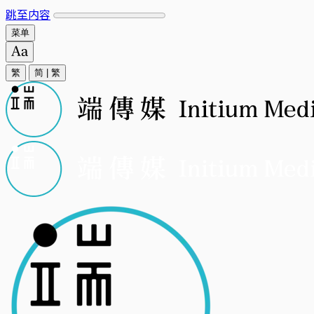
跳至内容
菜单
繁
简
|
繁