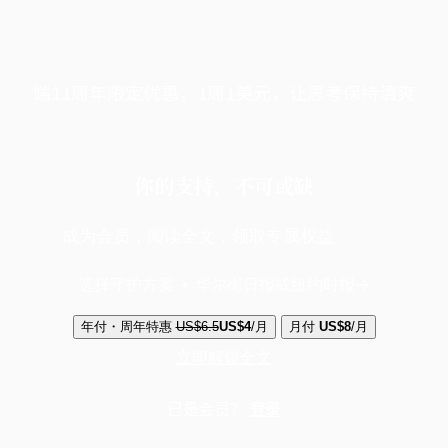
端11周年限定优惠，1周1美元，让思考保持清爽
你的支持，不可或缺
成为会员，阅读全文，领取专属权益
选择守护方案 + 华尔街日报或纽约时报
年付・周年特惠
US$6.5
US$4
/月
月付
US$8
/月
立即解锁全文
已是会员？
登录