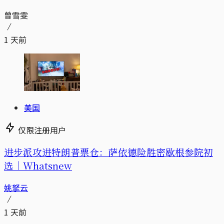
曾雪雯
1 天前
美国
仅限注册用户
进步派攻进特朗普票仓：萨依德险胜密歇根参院初
选｜Whatsnew
姚拏云
1 天前