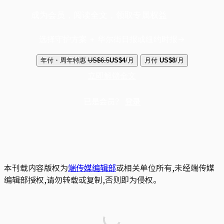
成为会员，阅读全文，领取专属权益
选择守护方案 + 华尔街日报或纽约时报
年付・周年特惠
US$6.5
US$4
/月
月付
US$8
/月
立即解锁全文
已是会员？
登录
本刊载内容版权为
端传媒编辑部
或相关单位所有,未经端传媒
编辑部授权,请勿转载或复制,否则即为侵权。