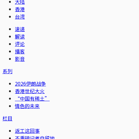
大陆
香港
台湾
速递
解读
评论
播客
影音
系列
2026伊朗战争
香港世纪大火
“中国有稀土”
情色的未来
栏目
返工这回事
不重磅记者自留地