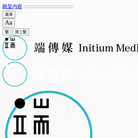
跳至内容
菜单
繁
简
|
繁