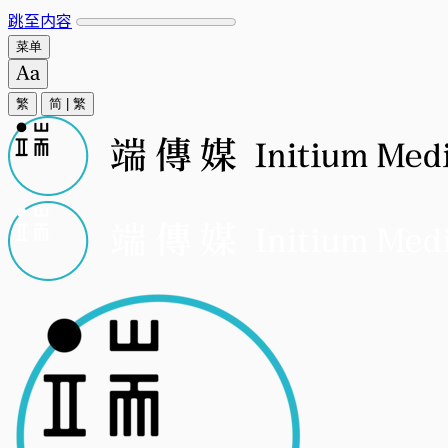
跳至内容
菜单
繁
简
|
繁