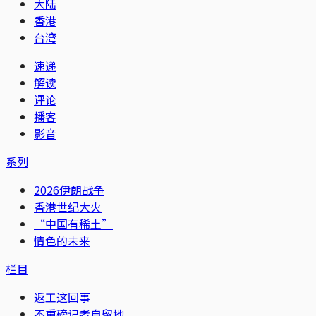
大陆
香港
台湾
速递
解读
评论
播客
影音
系列
2026伊朗战争
香港世纪大火
“中国有稀土”
情色的未来
栏目
返工这回事
不重磅记者自留地