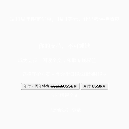
端11周年限定优惠，1周1美元，让思考保持清爽
你的支持，不可或缺
成为会员，阅读全文，领取专属权益
选择守护方案 + 华尔街日报或纽约时报
年付・周年特惠
US$6.5
US$4
/月
月付
US$8
/月
立即解锁全文
已是会员？
登录