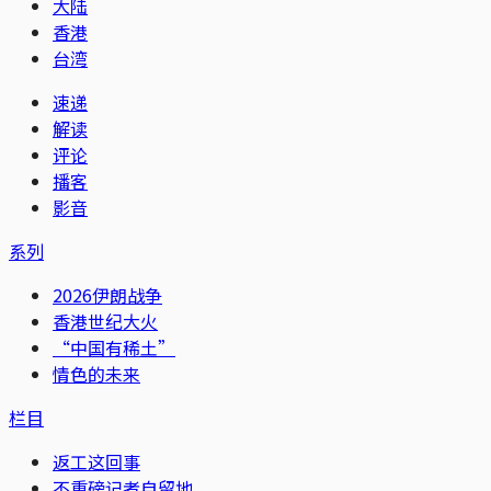
大陆
香港
台湾
速递
解读
评论
播客
影音
系列
2026伊朗战争
香港世纪大火
“中国有稀土”
情色的未来
栏目
返工这回事
不重磅记者自留地