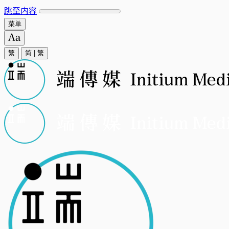
跳至内容
菜单
繁
简
|
繁