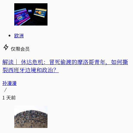
欧洲
仅限会员
解读｜
休达危机：冒死偷渡的摩洛哥青年，如何撕
裂西班牙边境和政治？
孙漫漫
1 天前