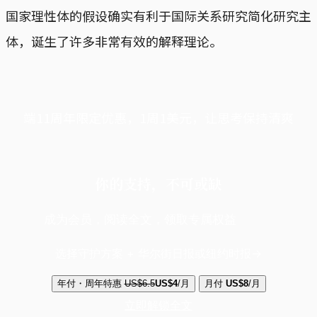
国家理性体的假设确实有利于国际关系研究简化研究主
体，诞生了许多非常有效的解释理论。
端11周年限定优惠，1周1美元，让思考保持清爽
你的支持，不可或缺
成为会员，阅读全文，领取专属权益
选择守护方案 + 华尔街日报或纽约时报
年付・周年特惠
US$6.5
US$4
/月
月付
US$8
/月
立即解锁全文