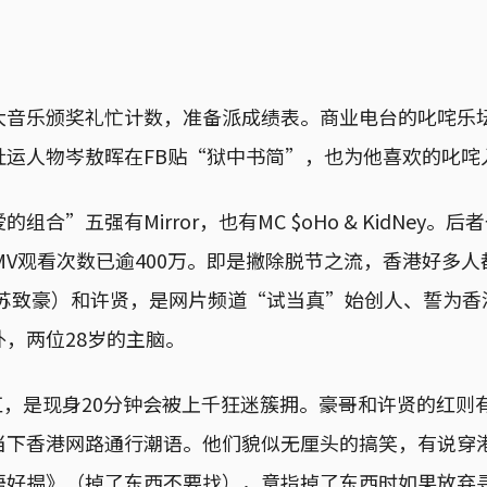
大音乐颁奖礼忙计数，准备派成绩表。商业电台的叱咤乐
社运人物岑敖晖在FB贴“狱中书简”，也为他喜欢的叱咤
组合”五强有Mirror，也有MC $oHo & KidNey。
的MV观看次数已逾400万。即是撇除脱节之流，香港好多人都知
哥（苏致豪）和许贤，是网片频道“试当真”始创人、誓为
，两位28岁的主脑。
r的红，是现身20分钟会被上千狂迷簇拥。豪哥和许贤的红
当下香港网路通行潮语。他们貌似无厘头的搞笑，有说穿
唔好揾》（掉了东西不要找），意指掉了东西时如果放弃