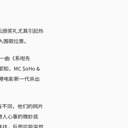
坛颁奖礼尤其引起热
入围歌拉票。
后者一曲《系咁先
，MC $oHo &
香港电影新一代杀出
则有不同，他们的网片
港人心事的微妙底
寻找，反而可能突然