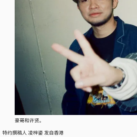
豪哥和许贤。
特约撰稿人 凌梓鎏 发自香港