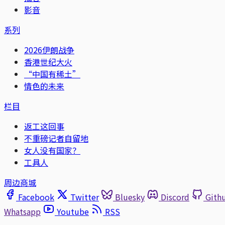
影音
系列
2026伊朗战争
香港世纪大火
“中国有稀土”
情色的未来
栏目
返工这回事
不重磅记者自留地
女人没有国家？
工具人
周边商城
Facebook
Twitter
Bluesky
Discord
Gith
Whatsapp
Youtube
RSS