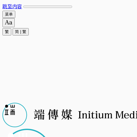
跳至内容
菜单
繁
简
|
繁