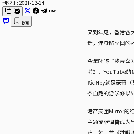
刊登于:
2021-12-14
收藏
又到年尾，香港各
话，连身陷囹圄的
今年叱咤“我最喜爱的
啦》，YouTube
KidNey就是豪
条血路的游学修以外
港产天团Mirro
主题或歌词皆成为
蕴。如一首《跌嘢