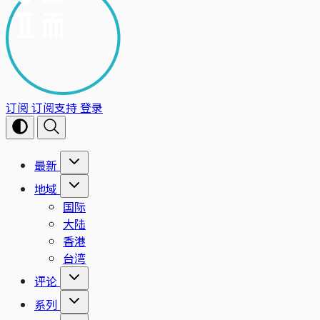
订阅
订阅支持
登录
最新
地域
国际
大陆
香港
台湾
评论
系列