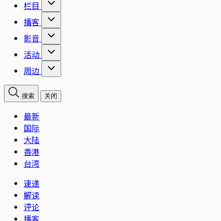
栏目
播客
影音
活动
周边
搜索
关闭
最新
国际
大陆
香港
台湾
速递
解读
评论
播客