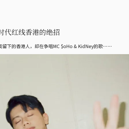
时代红线香港的绝招
香港人，却在争唱MC $oHo & KidNey的歌⋯⋯