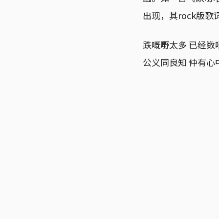
出现，其rock版
跌嘅嘢太多 已经数
公义同良知 仲有心中