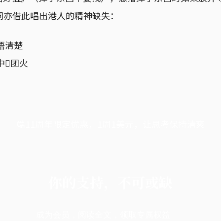
歌词亦借此唱出港人的精神缺失：
唔清楚
𠮶团火
端11周年限定优惠，1周1美元，让思考保持清爽
你的支持，不可或缺
成为会员，阅读全文，领取专属权益