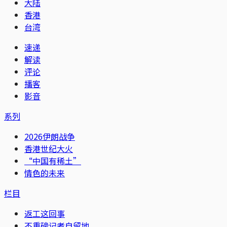
大陆
香港
台湾
速递
解读
评论
播客
影音
系列
2026伊朗战争
香港世纪大火
“中国有稀土”
情色的未来
栏目
返工这回事
不重磅记者自留地