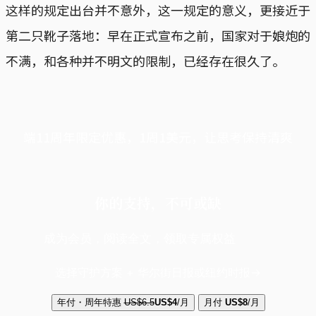
这样的规定出台并不意外，这一规定的意义，更接近于
第二只靴子落地：早在正式宣布之前，国家对于娘炮的
不满，和各种并不明文的限制，已经存在很久了。
端11周年限定优惠，1周1美元，让思考保持清爽
你的支持，不可或缺
成为会员，阅读全文，领取专属权益
选择守护方案 + 华尔街日报或纽约时报
年付・周年特惠
US$6.5
US$4
/月
月付
US$8
/月