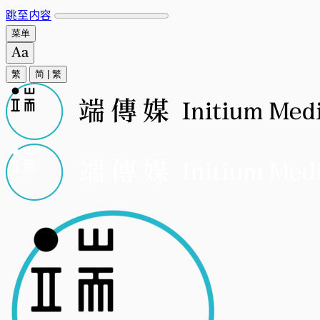
跳至内容
菜单
繁
简
|
繁