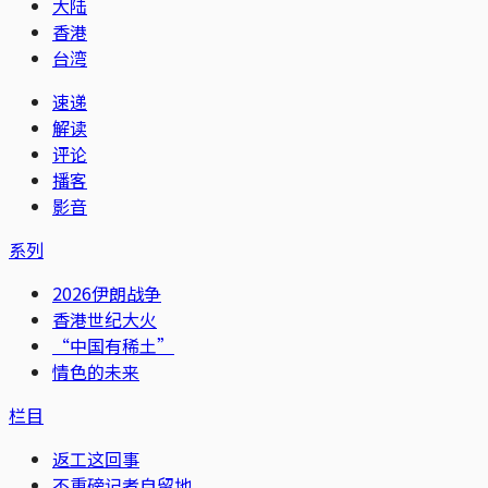
大陆
香港
台湾
速递
解读
评论
播客
影音
系列
2026伊朗战争
香港世纪大火
“中国有稀土”
情色的未来
栏目
返工这回事
不重磅记者自留地