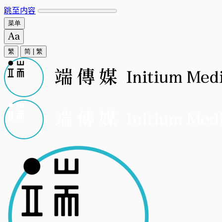
跳至内容
菜单
繁
简
|
繁