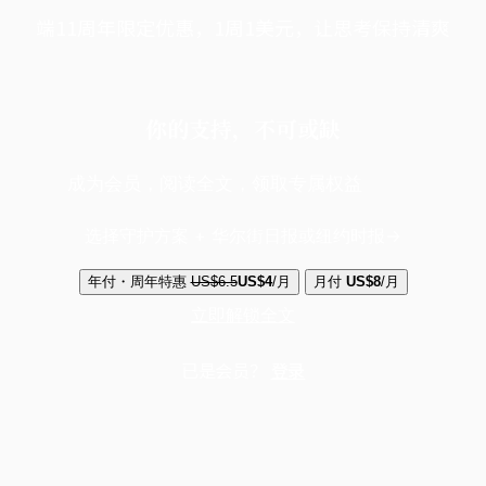
端11周年限定优惠，1周1美元，让思考保持清爽
你的支持，不可或缺
成为会员，阅读全文，领取专属权益
选择守护方案 + 华尔街日报或纽约时报
年付・周年特惠
US$6.5
US$4
/月
月付
US$8
/月
立即解锁全文
已是会员？
登录