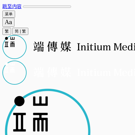
跳至内容
菜单
繁
简
|
繁