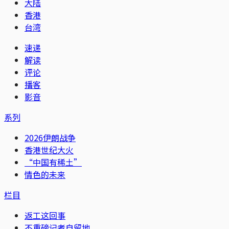
大陆
香港
台湾
速递
解读
评论
播客
影音
系列
2026伊朗战争
香港世纪大火
“中国有稀土”
情色的未来
栏目
返工这回事
不重磅记者自留地