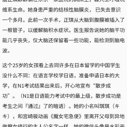
维系生命。她身患严重的结核性脑膜炎， 已失去意识
一个多月。此前一次手术，正琪从大脑到腹膜被插入了
一根管子，以缓解脑积水症状。医生报告说她的脑干功
能几乎丧失，仅大脑还保留着一些功能，能检测到脑电
波。
这个25岁的女孩看上去同许多在日本留学的中国学生
没什么不同：在语言学校学日语，准备申请日本的大
学，在N1考试结果出来后，开心地宣布“散步成
功”。（N1是日语能力考试中的最上级，散步成功是
考生之间『通过』了的暗语）。她的小名叫琪琪（キ
キ），和宫崎骏动画《魔女宅急便》里离开父母到异地
做魔女修行的主人公名字一样。她的微信头像是水彩画