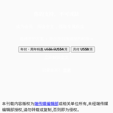
你的支持，不可或缺
成为会员，阅读全文，领取专属权益
选择守护方案 + 华尔街日报或纽约时报
年付・周年特惠
US$6.5
US$4
/月
月付
US$8
/月
立即解锁全文
已是会员？
登录
本刊载内容版权为
端传媒编辑部
或相关单位所有,未经端传媒
编辑部授权,请勿转载或复制,否则即为侵权。