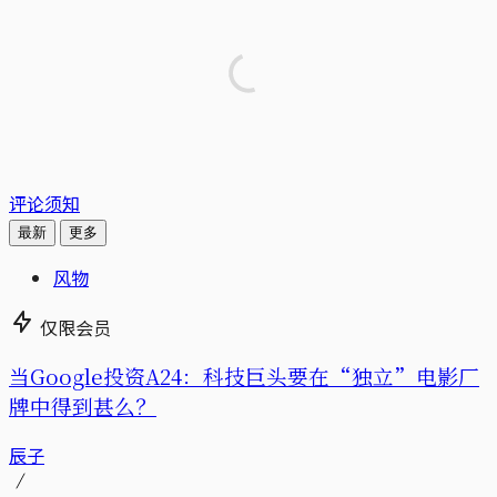
评论须知
最新
更多
风物
仅限会员
当Google投资A24：科技巨头要在“独立”电影厂
牌中得到甚么？
辰子