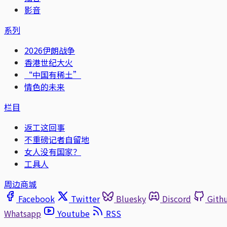
影音
系列
2026伊朗战争
香港世纪大火
“中国有稀土”
情色的未来
栏目
返工这回事
不重磅记者自留地
女人没有国家？
工具人
周边商城
Facebook
Twitter
Bluesky
Discord
Gith
Whatsapp
Youtube
RSS