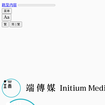
跳至内容
菜单
繁
简
|
繁