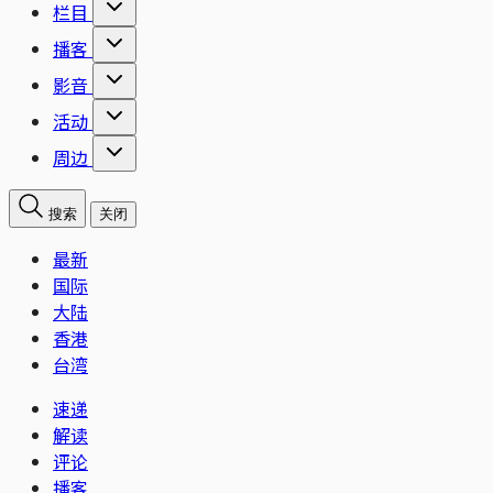
栏目
播客
影音
活动
周边
搜索
关闭
最新
国际
大陆
香港
台湾
速递
解读
评论
播客