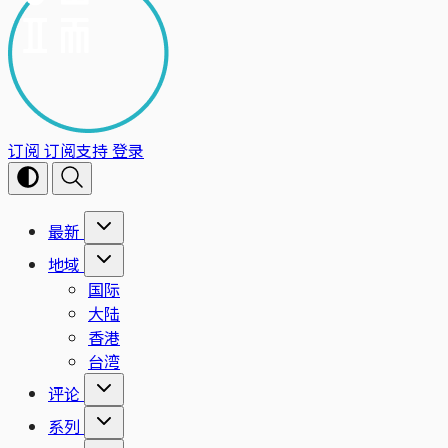
订阅
订阅支持
登录
最新
地域
国际
大陆
香港
台湾
评论
系列