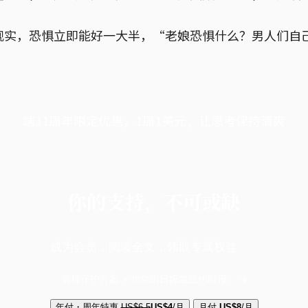
现实，恐惧立即能好一大半，“老娘恐惧什么？男人们自
端11周年限定优惠，1周1美元，让思考保持清爽
你的支持，不可或缺
成为会员，阅读全文，领取专属权益
选择守护方案 + 华尔街日报或纽约时报
年付・周年特惠
US$6.5
US$4
/月
月付
US$8
/月