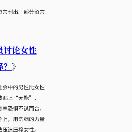
留言刊出。部分留言
员讨论女性
择？
》
社会中的男性比女性
被贴上“无能”、
育率恐惧不谋而合，
身上，用洗脑的力量
法压迫压榨女性。