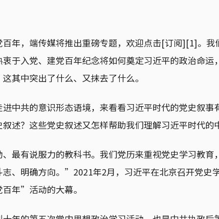
百年，端传媒将推出重磅专题，欢迎点击[订阅][1]。
热衷于入党、建党百年纪念将如何奠定习近平的政治命运
，这其中突出了什么、又抹去了什么。
走进中共的意识形态语境，来看看习近平时代的党史叙事
史叙述？这些党史叙述又怎样帮助我们理解习近平时代的
动、最有说服力的教科书。我们党历来重视党史学习教育
志、明确方向。”2021年2月，习近平在北京召开党史
党百年”活动的大幕。
到十年的第五次党内思想政治学习活动，也是中共执政后