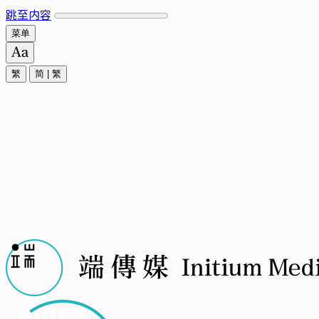
跳至内容
菜单
繁
简
|
繁