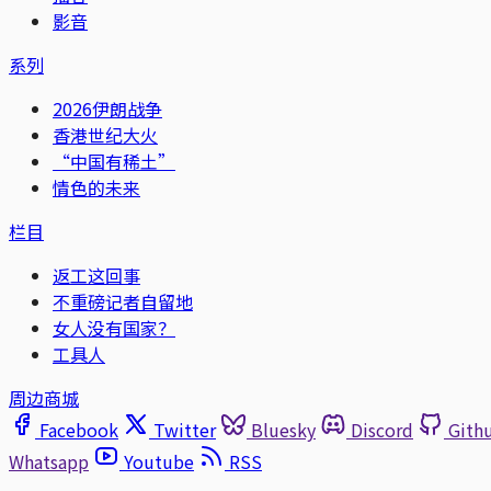
影音
系列
2026伊朗战争
香港世纪大火
“中国有稀土”
情色的未来
栏目
返工这回事
不重磅记者自留地
女人没有国家？
工具人
周边商城
Facebook
Twitter
Bluesky
Discord
Gith
Whatsapp
Youtube
RSS