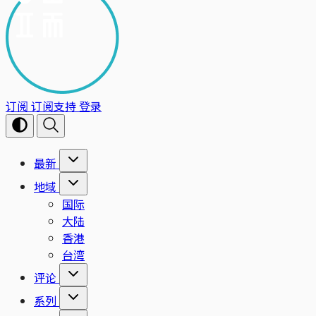
订阅
订阅支持
登录
最新
地域
国际
大陆
香港
台湾
评论
系列