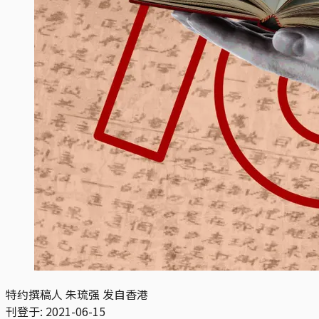
特约撰稿人 朱琉强 发自香港
刊登于:
2021-06-15