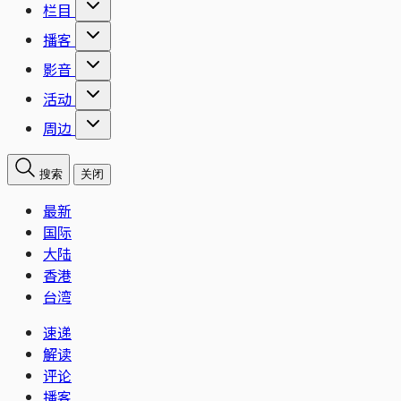
栏目
播客
影音
活动
周边
搜索
关闭
最新
国际
大陆
香港
台湾
速递
解读
评论
播客