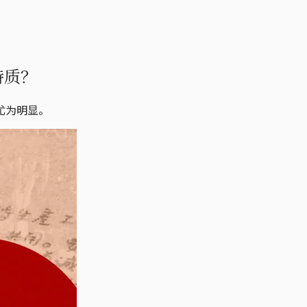
特质？
尤为明显。