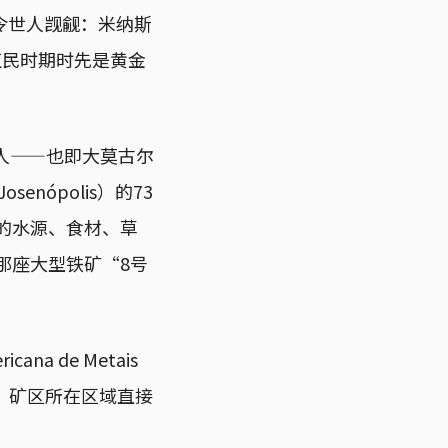
令世人觊觎：米纳斯
世纪殖民时期时先是黄金
泽罗人——也即大莫古尔
senópolis）的73
的水源、食材、草
那座大型铁矿“8号
 de Metais
段。矿区所在区域直接