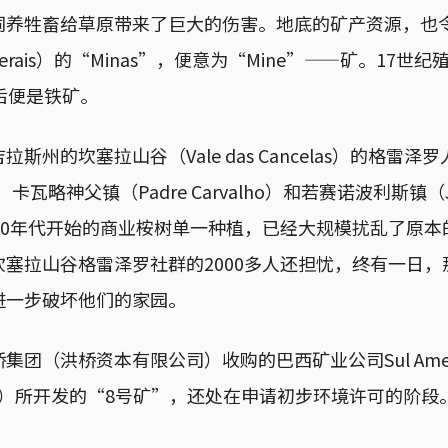
饲养牲畜给草原带来了巨大的伤害。地底的矿产资源，也
Gerais）的“Minas”，便意为“Mine”——矿。17
后便是铁矿。
斯州的坎塞拉山谷（Vale das Cancelas）的格雷
）、卡瓦略神父镇（Padre Carvalho）和若赛诺波利斯镇（Jo
70年代开始的商业桉树单一种植，已经大规模扰乱了原本
塞拉山谷格雷泽罗社群的2000多人还担忧，终有一日，
进一步破坏他们的家园。
（洪桥资本有限公司）收购的巴西矿业公司Sul Americana
AM”）所开发的“8号矿”，还处在申请初步环境许可的阶