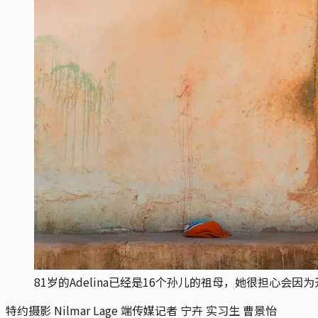
81岁的Adelina已经是16个孙儿的祖母，她很担心会
特约摄影 Nilmar Lage 端传媒记者 宁卉 实习生 曹景怡