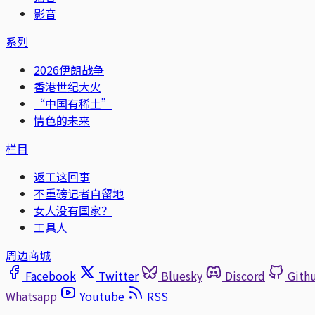
影音
系列
2026伊朗战争
香港世纪大火
“中国有稀土”
情色的未来
栏目
返工这回事
不重磅记者自留地
女人没有国家？
工具人
周边商城
Facebook
Twitter
Bluesky
Discord
Gith
Whatsapp
Youtube
RSS