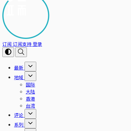
订阅
订阅支持
登录
最新
地域
国际
大陆
香港
台湾
评论
系列