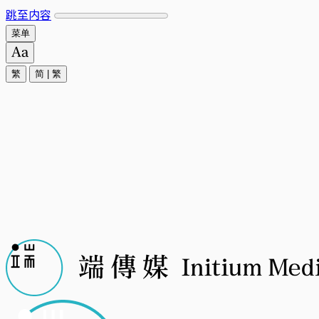
跳至内容
菜单
繁
简
|
繁