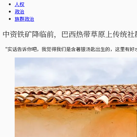
人权
政治
族群政治
中资铁矿降临前，巴西热带草原上传统社
“实话告诉你吧，我觉得我们是含著银汤匙出生的，这里有好