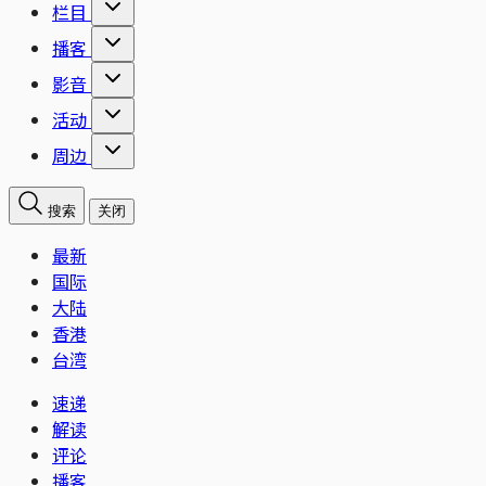
栏目
播客
影音
活动
周边
搜索
关闭
最新
国际
大陆
香港
台湾
速递
解读
评论
播客