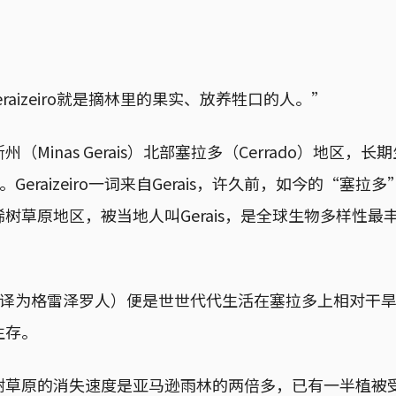
呀？Geraizeiro就是摘林里的果实、放养牲口的人。”
（Minas Gerais）北部塞拉多（Cerrado）地区，
iro。Geraizeiro一词来自Gerais，许久前，如今的“
树草原地区，被当地人叫Gerais，是全球生物多样性最
o（以下音译为格雷泽罗人）便是世世代代生活在塞拉多上相对
生存。
树草原的消失速度是亚马逊雨林的两倍多，已有一半植被