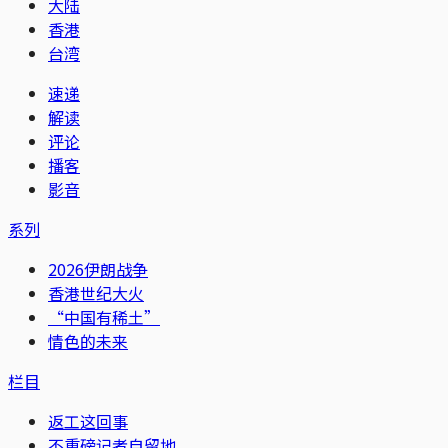
大陆
香港
台湾
速递
解读
评论
播客
影音
系列
2026伊朗战争
香港世纪大火
“中国有稀土”
情色的未来
栏目
返工这回事
不重磅记者自留地