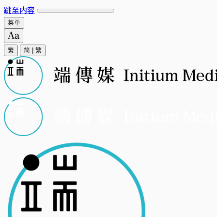
跳至内容
菜单
繁
简
|
繁