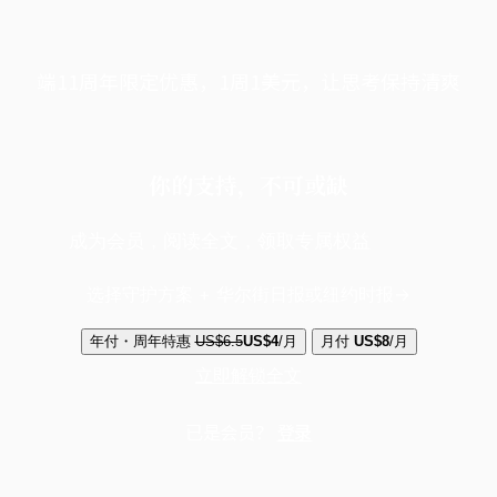
端11周年限定优惠，1周1美元，让思考保持清爽
你的支持，不可或缺
成为会员，阅读全文，领取专属权益
选择守护方案 + 华尔街日报或纽约时报
年付・周年特惠
US$6.5
US$4
/月
月付
US$8
/月
立即解锁全文
已是会员？
登录