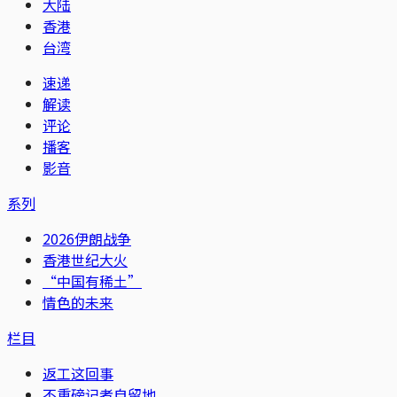
大陆
香港
台湾
速递
解读
评论
播客
影音
系列
2026伊朗战争
香港世纪大火
“中国有稀土”
情色的未来
栏目
返工这回事
不重磅记者自留地