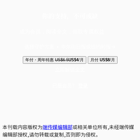
你的支持，不可或缺
成为会员，阅读全文，领取专属权益
选择守护方案 + 华尔街日报或纽约时报
年付・周年特惠
US$6.5
US$4
/月
月付
US$8
/月
立即解锁全文
已是会员？
登录
本刊载内容版权为
端传媒编辑部
或相关单位所有,未经端传媒
编辑部授权,请勿转载或复制,否则即为侵权。