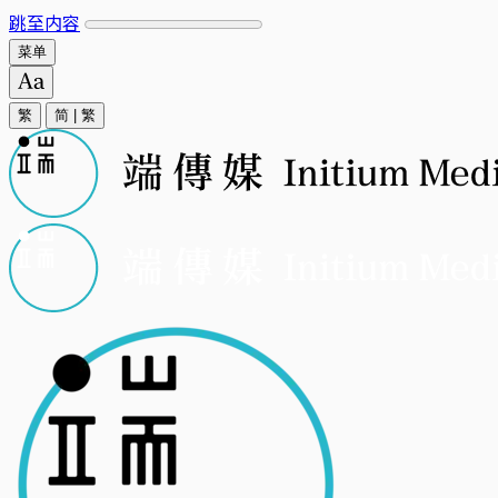
跳至内容
菜单
繁
简
|
繁