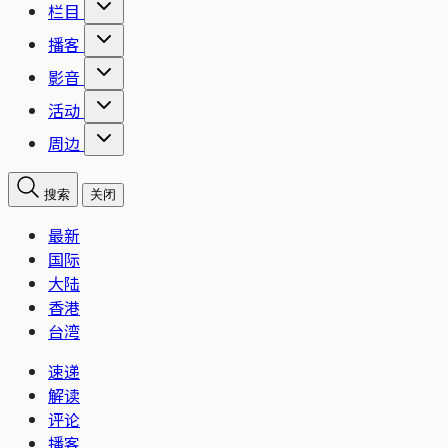
栏目
播客
影音
活动
周边
搜索
关闭
最新
国际
大陆
香港
台湾
速递
解读
评论
播客