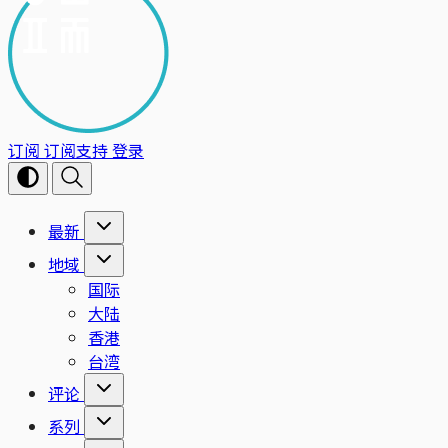
订阅
订阅支持
登录
最新
地域
国际
大陆
香港
台湾
评论
系列