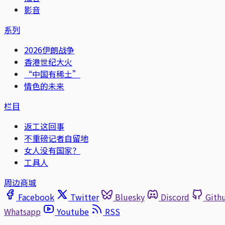
影音
系列
2026伊朗战争
香港世纪大火
“中国有稀土”
情色的未来
栏目
返工这回事
不重磅记者自留地
女人没有国家？
工具人
周边商城
Facebook
Twitter
Bluesky
Discord
Gith
Whatsapp
Youtube
RSS