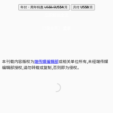
年付・周年特惠
US$6.5
US$4
/月
月付
US$8
/月
立即解锁全文
已是会员？
登录
本刊载内容版权为
端传媒编辑部
或相关单位所有,未经端传媒
编辑部授权,请勿转载或复制,否则即为侵权。