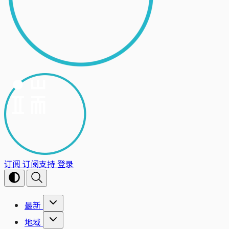
订阅
订阅支持
登录
最新
地域