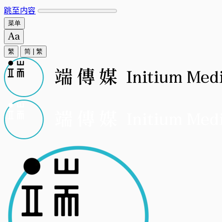
跳至内容
菜单
繁
简
|
繁