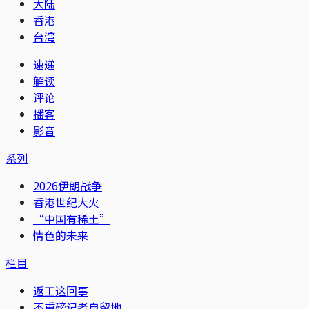
大陆
香港
台湾
速递
解读
评论
播客
影音
系列
2026伊朗战争
香港世纪大火
“中国有稀土”
情色的未来
栏目
返工这回事
不重磅记者自留地