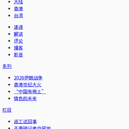
大陆
香港
台湾
速递
解读
评论
播客
影音
系列
2026伊朗战争
香港世纪大火
“中国有稀土”
情色的未来
栏目
返工这回事
不重磅记者自留地