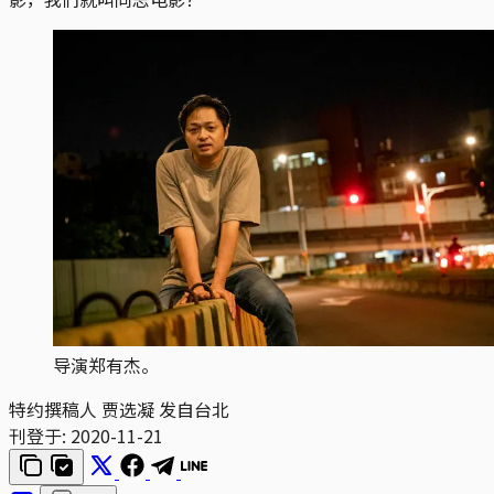
导演郑有杰。
特约撰稿人 贾选凝 发自台北
刊登于:
2020-11-21