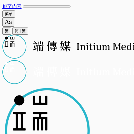
跳至内容
菜单
繁
简
|
繁