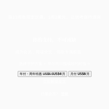
端11周年限定优惠，1周1美元，让思考保持清爽
你的支持，不可或缺
成为会员，阅读全文，领取专属权益
选择守护方案 + 华尔街日报或纽约时报
年付・周年特惠
US$6.5
US$4
/月
月付
US$8
/月
立即解锁全文
已是会员？
登录