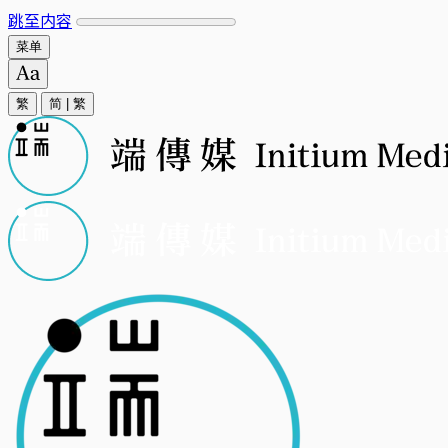
跳至内容
菜单
繁
简
|
繁