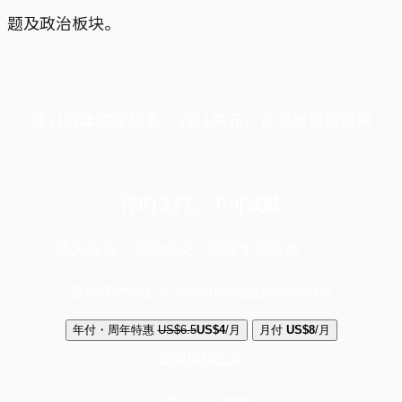
题及政治板块。
端11周年限定优惠，1周1美元，让思考保持清爽
你的支持，不可或缺
成为会员，阅读全文，领取专属权益
选择守护方案 + 华尔街日报或纽约时报
年付・周年特惠
US$6.5
US$4
/月
月付
US$8
/月
立即解锁全文