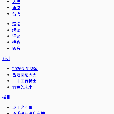
大陆
香港
台湾
速递
解读
评论
播客
影音
系列
2026伊朗战争
香港世纪大火
“中国有稀土”
情色的未来
栏目
返工这回事
不重磅记者自留地