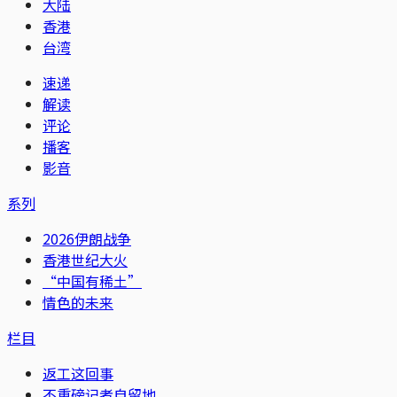
大陆
香港
台湾
速递
解读
评论
播客
影音
系列
2026伊朗战争
香港世纪大火
“中国有稀土”
情色的未来
栏目
返工这回事
不重磅记者自留地