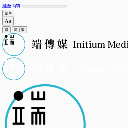
跳至内容
菜单
繁
简
|
繁