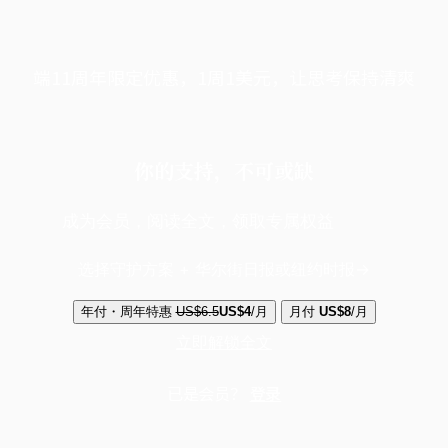
端11周年限定优惠，1周1美元，让思考保持清爽
你的支持，不可或缺
成为会员，阅读全文，领取专属权益
选择守护方案 + 华尔街日报或纽约时报
年付・周年特惠
US$6.5
US$4
/月
月付
US$8
/月
立即解锁全文
已是会员？
登录