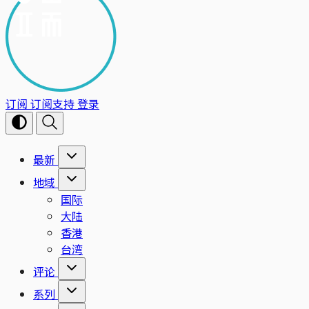
订阅
订阅支持
登录
最新
地域
国际
大陆
香港
台湾
评论
系列