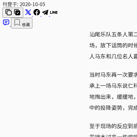
刊登于:
2020-10-05
收藏
汕尾乐队五条人第
场，放下话筒的时
人马东和几位名人
当时马东再一次要
承上一场马东说仁
地掏出来，缓缓地
中的投降姿势，完
至于现场的反应到
花接木过来一些欢