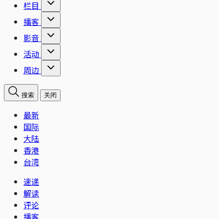
栏目
播客
影音
活动
周边
搜索
关闭
最新
国际
大陆
香港
台湾
速递
解读
评论
播客