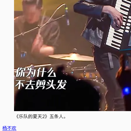
《乐队的夏天2》五条人。
杨不欢