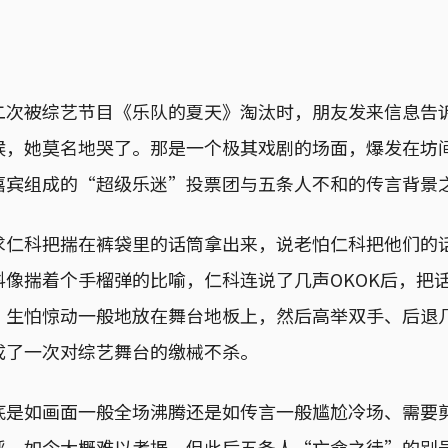
二次被综艺节目《乐队的夏天》淘汰时，朋友发来信息告
候，她莫名地哭了。那是一个极其戏剧的场面，爆发在坊
嘉宾组成的“超级乐迷”投票团与五条人不和的传言背景
求仁科把揣在裤袋里的话筒拿出来，说老怕仁科把他们的
科像揣着个手榴弹的比喻，仁科连说了几声OKOK后，把
，生怕惊动一般地放在舞台地板上，然后高举双手、后退
成了一次对综艺舞台的缴械不杀。
底是如画面一般全场沸腾还是如传言一般尴尬冷场、需要
呼，如今大概难以考据，但此后五条人“亡命之徒”的别