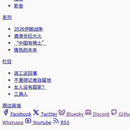
影音
系列
2026伊朗战争
香港世纪大火
“中国有稀土”
情色的未来
栏目
返工这回事
不重磅记者自留地
女人没有国家？
工具人
周边商城
Facebook
Twitter
Bluesky
Discord
Gith
Whatsapp
Youtube
RSS