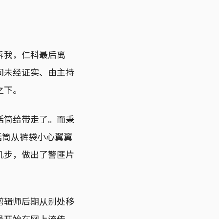
诉我，仁科最后离
间未经证实、由主持
之下。
话筒给带走了。而秉
话筒从裤袋小心翼翼
几步，做出了警匪片
剪辑师后期从别处移
号开始在网上流传。