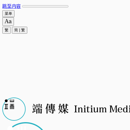
跳至内容
菜单
繁
简
|
繁