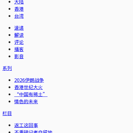
大陆
香港
台湾
速递
解读
评论
播客
影音
系列
2026伊朗战争
香港世纪大火
“中国有稀土”
情色的未来
栏目
返工这回事
不重磅记者自留地