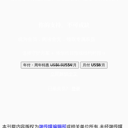
你的支持，不可或缺
成为会员，阅读全文，领取专属权益
选择守护方案 + 华尔街日报或纽约时报
年付・周年特惠
US$6.5
US$4
/月
月付
US$8
/月
立即解锁全文
已是会员？
登录
本刊载内容版权为
端传媒编辑部
或相关单位所有,未经端传媒