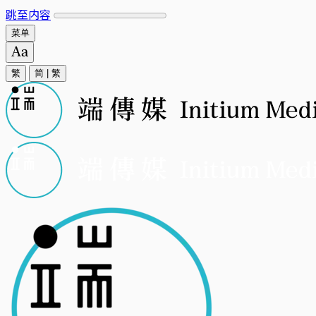
跳至内容
菜单
繁
简
|
繁