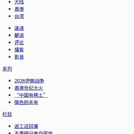
大陆
香港
台湾
速递
解读
评论
播客
影音
系列
2026伊朗战争
香港世纪大火
“中国有稀土”
情色的未来
栏目
返工这回事
不重磅记者自留地