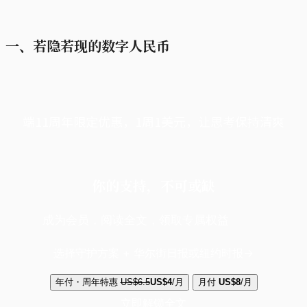
一、若隐若现的数字人民币
端11周年限定优惠，1周1美元，让思考保持清爽
你的支持，不可或缺
成为会员，阅读全文，领取专属权益
选择守护方案 + 华尔街日报或纽约时报
年付・周年特惠
US$6.5
US$4
/月
月付
US$8
/月
立即解锁全文