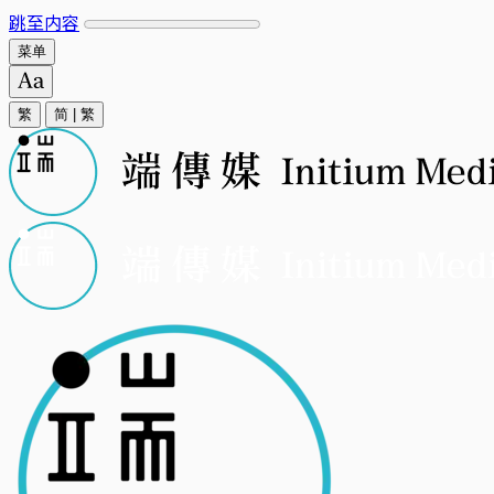
跳至内容
菜单
繁
简
|
繁