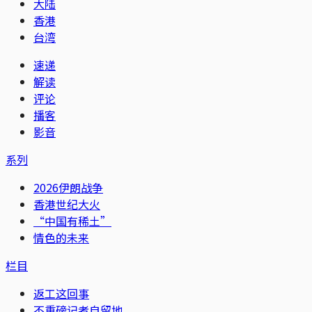
大陆
香港
台湾
速递
解读
评论
播客
影音
系列
2026伊朗战争
香港世纪大火
“中国有稀土”
情色的未来
栏目
返工这回事
不重磅记者自留地