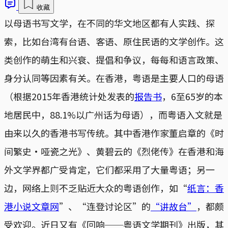
收藏
以母语书写文学，在不同的华文地区都有人实践、探
索，比如台湾有台语、客语、原住民语的文学创作。这
类创作的萌生和兴衰、提倡和争议，每每和语言政策、
身分认同等因素有关。在香港，粤语是主要人口的母语
（根据2015年香港统计处发表的
报告书
，6至65岁的本
地居民中，88.1%以广州话为母语），而粤语入文就是
由来以久的香港书写传统。其中香港作家董启章的《时
间繁史‧哑瓷之光》、黄碧云的《烈佬传》在香港和海
外文学界都广受肯定，它们都采用了大量粤语；另一
边，网络上则不乏贴近大众的粤语创作，如“
纸言：香
港小说文章网
”、“连登讨论区”的
“讲故台”
，都颇
受欢迎。近日又有《回响──粤语文学期刊》出版，其