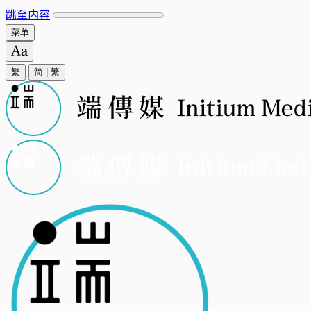
跳至内容
菜单
繁
简
|
繁