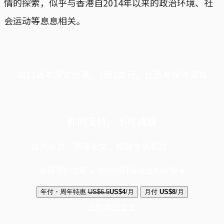
情的探索，似乎与香港自2014年以来的政治环境、社
会运动等息息相关。
端11周年限定优惠，1周1美元，让思考保持清爽
你的支持，不可或缺
成为会员，阅读全文，领取专属权益
选择守护方案 + 华尔街日报或纽约时报
年付・周年特惠
US$6.5
US$4
/月
月付
US$8
/月
立即解锁全文