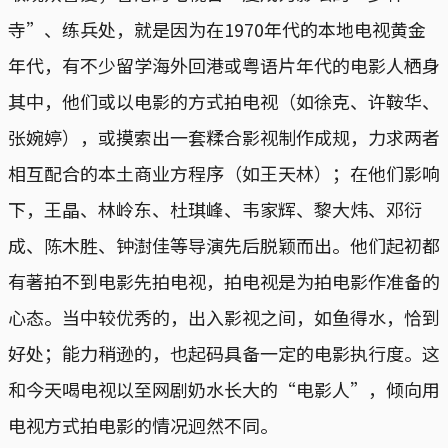
寺”、练兵处，就是因为在1970年代的本地电视黄金
年代，有不少留学海外回港或粤语片年代的电影人栖身
其中，他们或以电影的方式拍电视（如徐克、许鞍华、
张婉婷），或摸索出一套糅合影视制作成规，力求两者
相互配合的本土商业方程序（如王天林）；在他们影响
下，王晶、林岭东、杜琪峰、韦家辉、黎大炜、邓衍
成、陈木胜、钟澍佳等导演先后脱颖而出。他们起初都
有著拍不到电影先拍电视，拍电视是为拍电影作准备的
心态。当中较优秀的，出入影视之间，如鱼得水，恰到
好处；能力稍逊的，也起码具备一定的电影执行度。这
和今天喝电视以至网剧奶水长大的“电影人”，倾向用
电视方式拍电影的情况迥然不同。