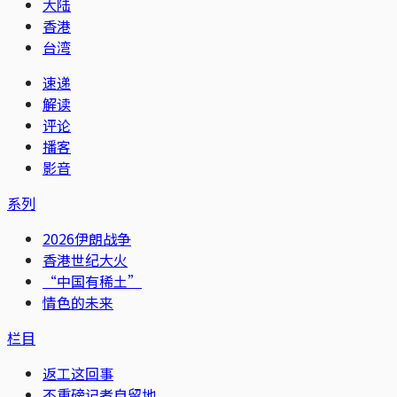
大陆
香港
台湾
速递
解读
评论
播客
影音
系列
2026伊朗战争
香港世纪大火
“中国有稀土”
情色的未来
栏目
返工这回事
不重磅记者自留地