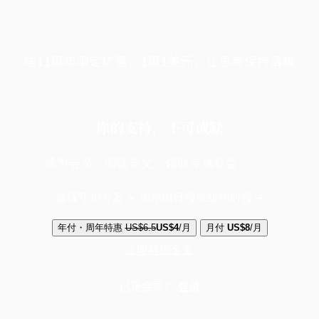
端11周年限定优惠，1周1美元，让思考保持清爽
你的支持，不可或缺
成为会员，阅读全文，领取专属权益
选择守护方案 + 华尔街日报或纽约时报
年付・周年特惠
US$6.5
US$4
/月
月付
US$8
/月
立即解锁全文
已是会员？
登录