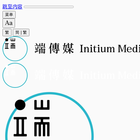
跳至内容
菜单
繁
简
|
繁