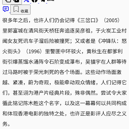
收藏
很多年之后，也许人们仍会记得《三岔口》（2005）
里郭富城在清风街天桥狂奔追逐吴彦祖，于火炭工业村
闻女友死讯车子溜后险被撞死；又或者是《冲锋队：怒
火街头》（1996）里警匪中环驳火，黄秋生在都爹利
街引爆蒸馏水涌阵令石阶变成瀑布，吴镇宇在人群等待
过马路时被于荣光刺死的各个场面。这些动作场面激
越、紧凑，蔚为奇观，极能牵动观众情绪，人们记得它
们，甚至诩为港产片经典片段，殊非偶然。尝试令大家
循此铭记陈木胜这个名字，以及这一幕幕何以共同构成
和体现香港电影的独特之处，也许正是影评人应尽之义
务。