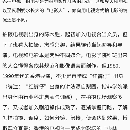
先拍电视，拍电视是为拍电影作准备的心态。这和今天喝电视
以至网剧奶水长大的“电影人”，倾向用电视方式拍电影的情
况迥然不同。
拍摄电视剧出身的陈木胜，起初加入电视台当文员，但
下了班看人拍摄，愈感兴趣，结果辗转当起助导和导
演。电视和电影本是两种不同媒介，电影学院科班出来
的人会懂得各依其规范和影像语言而创作，但1980、
1990年代的香港导演，不少是自学或“红裤仔”出身
（编注：“红裤仔”出身的讲法源自梨园，指非学院派
出身但由行业科班启蒙与训练），在拍摄现场观察多
了，又或者加入剧组操作成熟了，逐渐掌握门路，了解
怎样拍摄、调度，如何分镜、剪接，便会达到效果，博
取观众喜爱；香港的电视台一度成为影坛的“少林