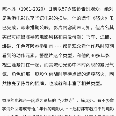
陈木胜（1961-2020）日前以57岁盛龄告别观众，绝对
是香港电影以至华语电影的损失。他的遗作《怒火》虽
已完成，却未排期公映，影片内容尚未可知，但片名其
实已可综摄陈导的电影风格和喜爱母题：飞车、追捕、
爆破、角色互殴拳拳到肉⋯⋯都是观众看他作品时预期
看到的动作元素。警匪片这个类型，和他的30多年影
视生涯紧扣在一起，而其流动光影中不时闪现的紧张气
氛、角色们那一股股仿佛随时等待点燃的满腔怒火，固
然擦亮了陈导的招牌，也成就和丰富了相关类型。
香港的电视台一度成为影坛的“少林寺”、练兵处。有不少留
学海外回港或粤语片年代的电影人⋯⋯起初都有著拍不到电影