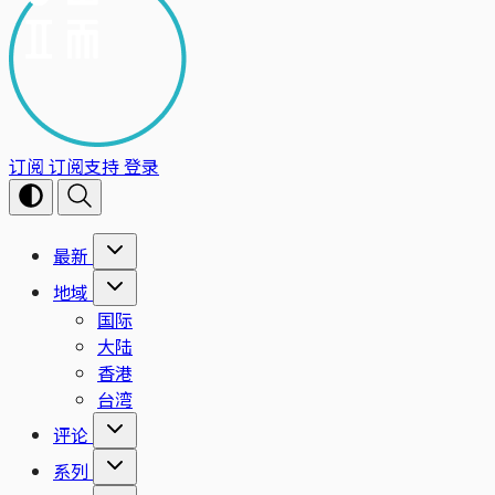
订阅
订阅支持
登录
最新
地域
国际
大陆
香港
台湾
评论
系列