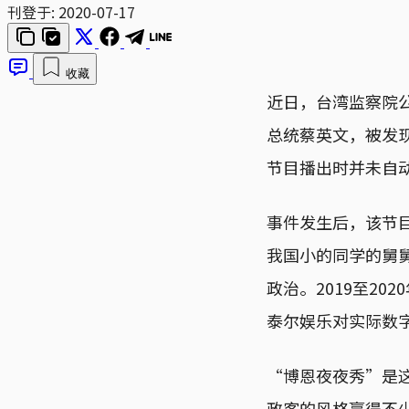
刊登于:
2020-07-17
收藏
近日，台湾监察院
总统蔡英文，被发现
节目播出时并未自
事件发生后，该节
我国小的同学的舅
政治。2019至2
泰尔娱乐对实际数
“博恩夜夜秀”是
政客的风格赢得不