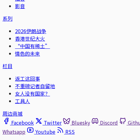
影音
系列
2026伊朗战争
香港世纪大火
“中国有稀土”
情色的未来
栏目
返工这回事
不重磅记者自留地
女人没有国家？
工具人
周边商城
Facebook
Twitter
Bluesky
Discord
Gith
Whatsapp
Youtube
RSS