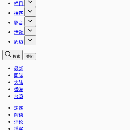
栏目
播客
影音
活动
周边
搜索
关闭
最新
国际
大陆
香港
台湾
速递
解读
评论
播客