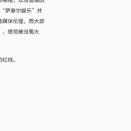
次“萨泰尔娱乐”并
违媒体伦理，而大部
”，感觉被当冤大
的红线。