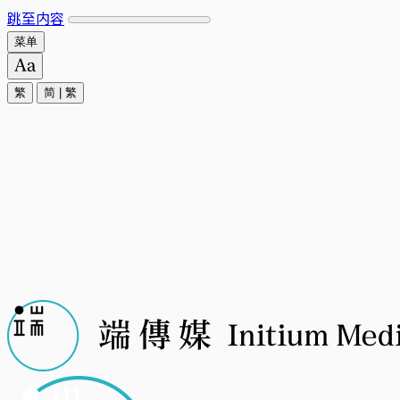
跳至内容
菜单
繁
简
|
繁