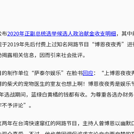
公布
2020年正副总统选举候选人政治献金收支明细
，其中
于2019年先后付费上过知名网路节目“博恩夜夜秀”
动揭露相关信息，因而引来社会批评。
目的制作单位“萨泰尔娱乐”在脸书
回应
：“上博恩夜夜
舅的柴犬的宠物医生的室友也想上啊！博恩夜夜秀是娱乐
020年选战期间，蓝绿白黄橘的钱都有收。为尊重各选办财
字不予评论”。
这两年在台湾快速窜红的网路节目，主持人曾博恩以幽默
少观众喜爱，不过，他也曾因调侃追求言论自由而自焚的