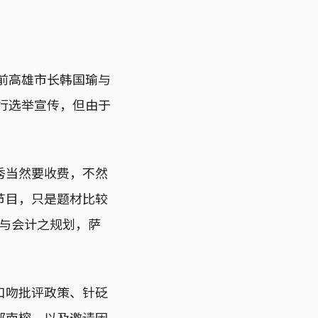
前高雄市长韩国瑜与
进行选举宣传，但由于
秀当然要收费，不然
节目，只是题材比较
务与会计之规划，萨
口吻批评政策、针砭
郑南榕，以及邀请因