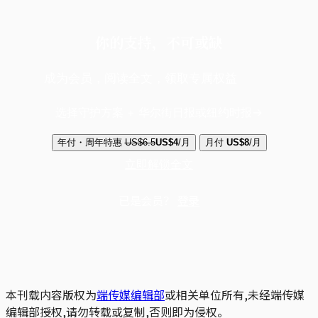
你的支持，不可或缺
成为会员，阅读全文，领取专属权益
选择守护方案 + 华尔街日报或纽约时报
年付・周年特惠
US$6.5
US$4
/月
月付
US$8
/月
立即解锁全文
已是会员？
登录
本刊载内容版权为
端传媒编辑部
或相关单位所有,未经端传媒
编辑部授权,请勿转载或复制,否则即为侵权。