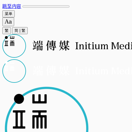
跳至内容
菜单
繁
简
|
繁