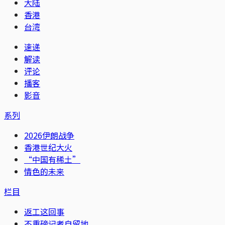
大陆
香港
台湾
速递
解读
评论
播客
影音
系列
2026伊朗战争
香港世纪大火
“中国有稀土”
情色的未来
栏目
返工这回事
不重磅记者自留地