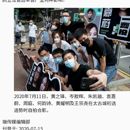
2020年7月11日，黄之锋、岑敖晖、朱凯廸、袁嘉
蔚、周庭、何韵诗、黄耀明及王宗尧在太古城初选
造势时自拍合影。
端传媒编辑部
刊登于:
2020-07-15