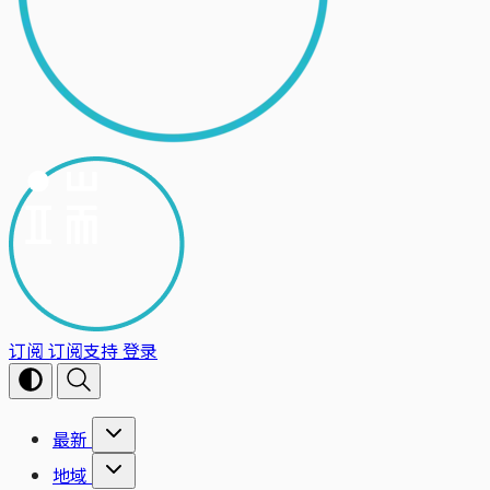
订阅
订阅支持
登录
最新
地域