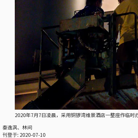
2020年7月7日凌晨，采用铜锣湾维景酒店一整座作临
秦逸沨、林间
刊登于:
2020-07-10