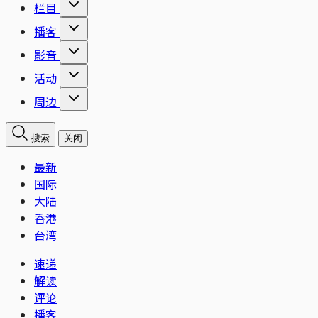
栏目
播客
影音
活动
周边
搜索
关闭
最新
国际
大陆
香港
台湾
速递
解读
评论
播客