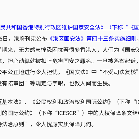
民共和国香港特别行政区维护国家安全法》（下称“《
6日，港府刊宪公布
《港区国安法》第四十三条实施细则
星期来，无力感与惶恐困扰著很多香港人，人们为《国安
虑，担心动辄就被扣上危害国安之罪名。一旦被落案起诉
公平公正地进行令人担忧，《国安法》中“不受司法复核
没有陪审团”等规定与字眼，也教人闻而生畏。
基本法》、《公民权利和政治权利国际公约》（下称“IC
的国际公约》（下称“ICESCR”）中的人权保障条文
持法治原则”，令人忧虑实质保障几何。