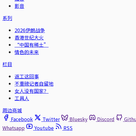
影音
系列
2026伊朗战争
香港世纪大火
“中国有稀土”
情色的未来
栏目
返工这回事
不重磅记者自留地
女人没有国家？
工具人
周边商城
Facebook
Twitter
Bluesky
Discord
Gith
Whatsapp
Youtube
RSS