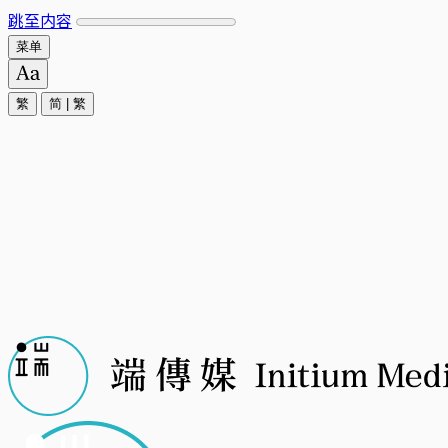
跳至内容
菜单
繁
简
|
繁