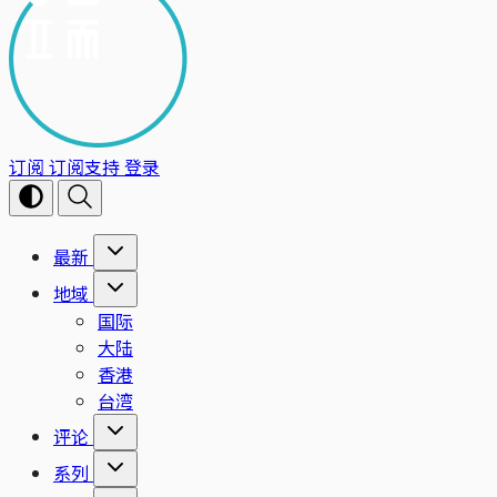
订阅
订阅支持
登录
最新
地域
国际
大陆
香港
台湾
评论
系列