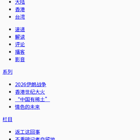
大陆
香港
台湾
速递
解读
评论
播客
影音
系列
2026伊朗战争
香港世纪大火
“中国有稀土”
情色的未来
栏目
返工这回事
不重磅记者自留地