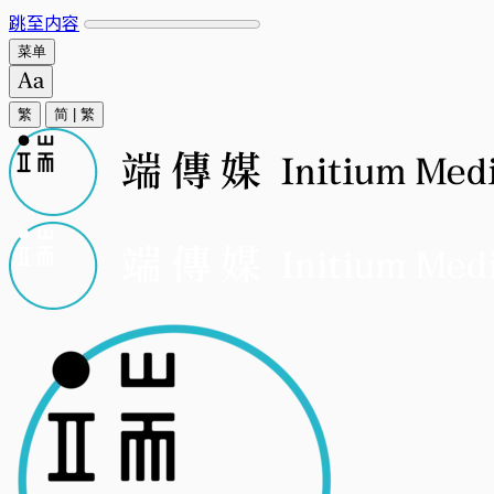
跳至内容
菜单
繁
简
|
繁