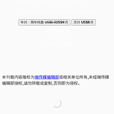
选择守护方案 + 华尔街日报或纽约时报
年付・周年特惠
US$6.5
US$4
/月
月付
US$8
/月
立即解锁全文
已是会员？
登录
本刊载内容版权为
端传媒编辑部
或相关单位所有,未经端传媒
编辑部授权,请勿转载或复制,否则即为侵权。