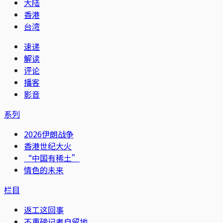
大陆
香港
台湾
速递
解读
评论
播客
影音
系列
2026伊朗战争
香港世纪大火
“中国有稀土”
情色的未来
栏目
返工这回事
不重磅记者自留地