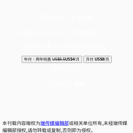
你的支持，不可或缺
成为会员，阅读全文，领取专属权益
选择守护方案 + 华尔街日报或纽约时报
年付・周年特惠
US$6.5
US$4
/月
月付
US$8
/月
立即解锁全文
已是会员？
登录
本刊载内容版权为
端传媒编辑部
或相关单位所有,未经端传媒
编辑部授权,请勿转载或复制,否则即为侵权。