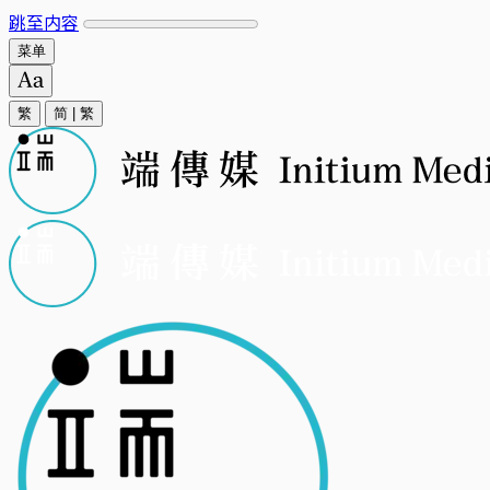
跳至内容
菜单
繁
简
|
繁