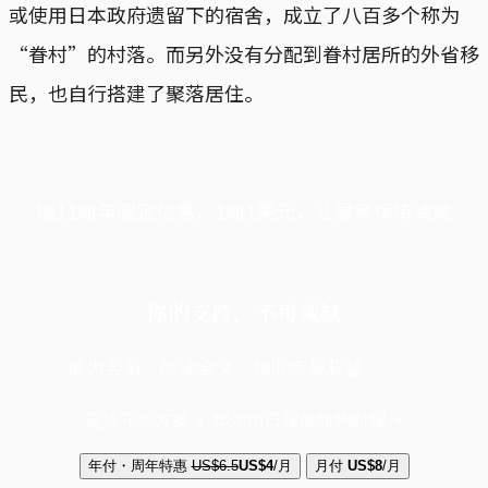
或使用日本政府遗留下的宿舍，成立了八百多个称为
“眷村”的村落。而另外没有分配到眷村居所的外省移
民，也自行搭建了聚落居住。
端11周年限定优惠，1周1美元，让思考保持清爽
你的支持，不可或缺
成为会员，阅读全文，领取专属权益
选择守护方案 + 华尔街日报或纽约时报
年付・周年特惠
US$6.5
US$4
/月
月付
US$8
/月