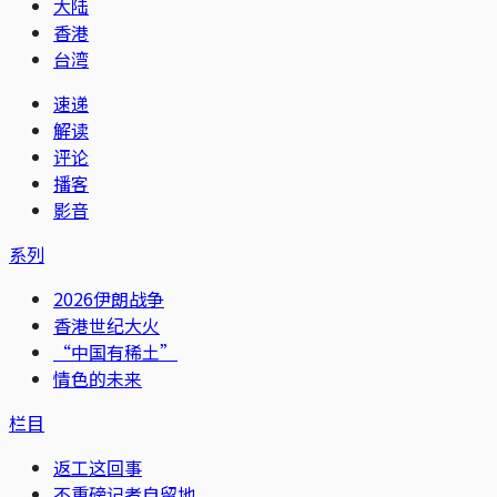
大陆
香港
台湾
速递
解读
评论
播客
影音
系列
2026伊朗战争
香港世纪大火
“中国有稀土”
情色的未来
栏目
返工这回事
不重磅记者自留地