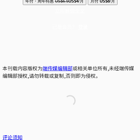
年付・周年特惠
US$6.5
US$4
/月
月付
US$8
/月
立即解锁全文
已是会员？
登录
本刊载内容版权为
端传媒编辑部
或相关单位所有,未经端传媒
编辑部授权,请勿转载或复制,否则即为侵权。
评论须知