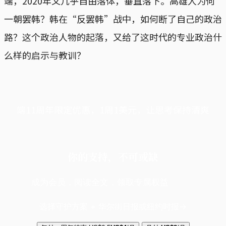
端，2020年又几乎自由落体，垂直落下。高雄人为何
一朝罢韩？韩在“反罢韩”战中，如何断了自己的政治
路？这个政治人物的起落，又给了这时代的专业政治什
么样的启示与教训？
端11周年限定优惠，1周1美元，让思考保持清爽
你的支持，不可或缺
成为会员，阅读全文，领取专属权益
选择守护方案 + 华尔街日报或纽约时报