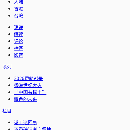
大陆
香港
台湾
速递
解读
评论
播客
影音
系列
2026伊朗战争
香港世纪大火
“中国有稀土”
情色的未来
栏目
返工这回事
不重磅记者自留地