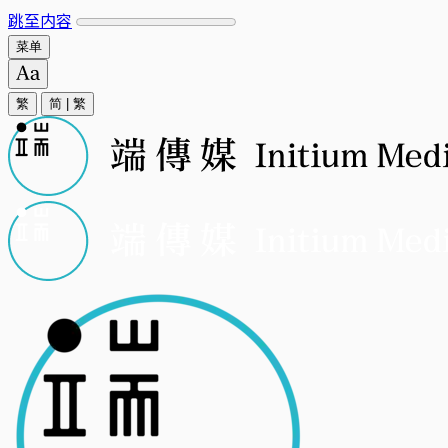
跳至内容
菜单
繁
简
|
繁