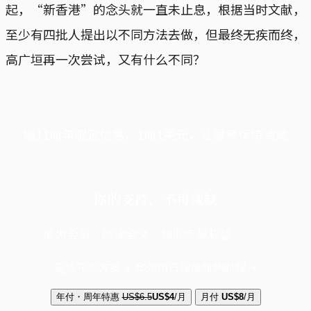
起，“新香港”的念头就一直未止息，根据当时文献，
至少有四批人提出以不同方法去做，但最终无疾而终，
高广垣再一次尝试，又有什么不同？
端11周年限定优惠，1周1美元，让思考保持清爽
你的支持，不可或缺
成为会员，阅读全文，领取专属权益
选择守护方案 + 华尔街日报或纽约时报
年付・周年特惠
US$6.5
US$4
/月
月付
US$8
/月