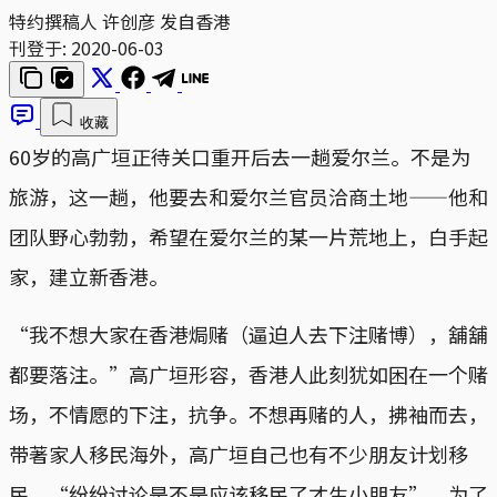
特约撰稿人 许创彦 发自香港
刊登于:
2020-06-03
收藏
60岁的高广垣正待关口重开后去一趟爱尔兰。不是为
旅游，这一趟，他要去和爱尔兰官员洽商土地——他和
团队野心勃勃，希望在爱尔兰的某一片荒地上，白手起
家，建立新香港。
“我不想大家在香港焗赌（逼迫人去下注赌博），舖舖
都要落注。”高广垣形容，香港人此刻犹如困在一个赌
场，不情愿的下注，抗争。不想再赌的人，拂袖而去，
带著家人移民海外，高广垣自己也有不少朋友计划移
民，“纷纷讨论是不是应该移民了才生小朋友”。为了