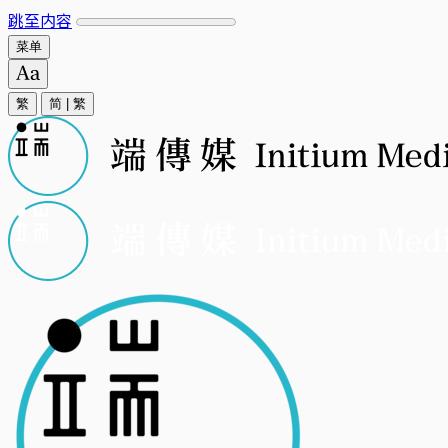
跳至内容
菜单
繁
简
|
繁