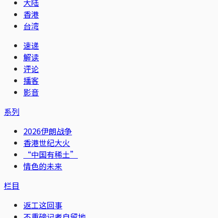
大陆
香港
台湾
速递
解读
评论
播客
影音
系列
2026伊朗战争
香港世纪大火
“中国有稀土”
情色的未来
栏目
返工这回事
不重磅记者自留地