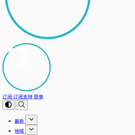
订阅
订阅支持
登录
最新
地域