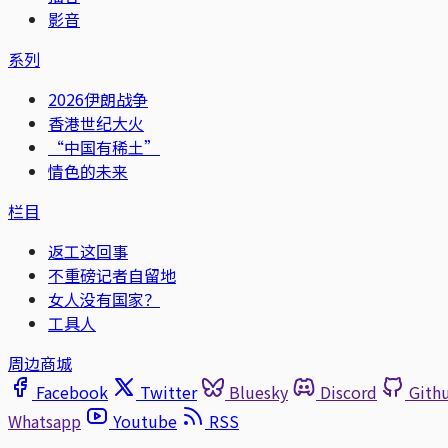
影音
系列
2026伊朗战争
香港世纪大火
“中国有稀土”
情色的未来
栏目
返工这回事
不重磅记者自留地
女人没有国家？
工具人
周边商城
Facebook
Twitter
Bluesky
Discord
Gith
Whatsapp
Youtube
RSS