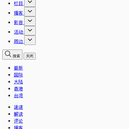
栏目
播客
影音
活动
周边
搜索
关闭
最新
国际
大陆
香港
台湾
速递
解读
评论
播客