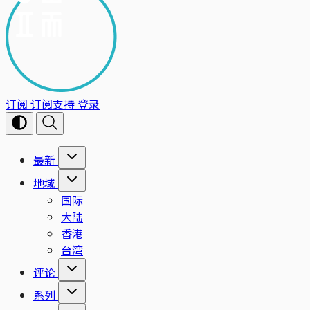
订阅
订阅支持
登录
最新
地域
国际
大陆
香港
台湾
评论
系列