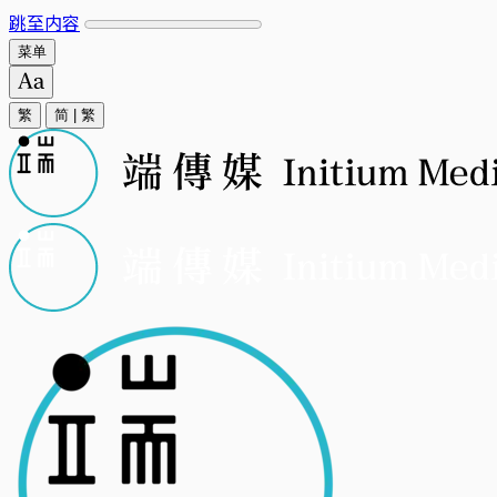
跳至内容
菜单
繁
简
|
繁