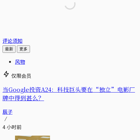
评论须知
最新
更多
风物
仅限会员
当Google投资A24：科技巨头要在“独立”电影厂
牌中得到甚么？
辰子
4 小时前