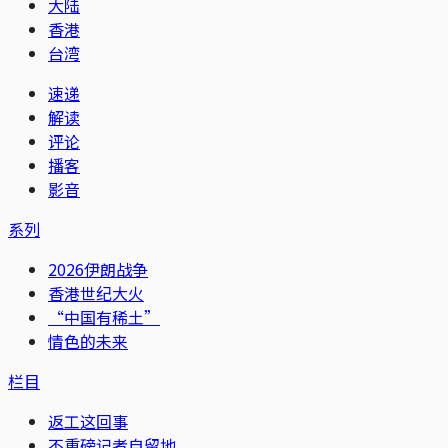
大陆
香港
台湾
速递
解读
评论
播客
影音
系列
2026伊朗战争
香港世纪大火
“中国有稀土”
情色的未来
栏目
返工这回事
不重磅记者自留地