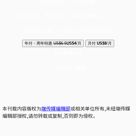
你的支持，不可或缺
成为会员，阅读全文，领取专属权益
选择守护方案 + 华尔街日报或纽约时报
年付・周年特惠
US$6.5
US$4
/月
月付
US$8
/月
立即解锁全文
已是会员？
登录
本刊载内容版权为
端传媒编辑部
或相关单位所有,未经端传媒
编辑部授权,请勿转载或复制,否则即为侵权。